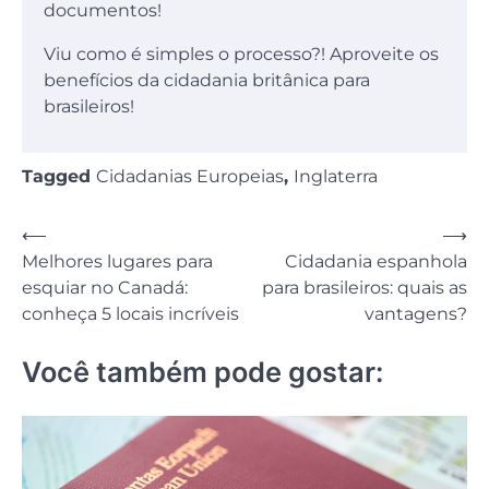
documentos!
Viu como é simples o processo?! Aproveite os
benefícios da cidadania britânica para
brasileiros!
Tagged
Cidadanias Europeias
,
Inglaterra
Navegação
⟵
⟶
Melhores lugares para
Cidadania espanhola
de
esquiar no Canadá:
para brasileiros: quais as
Post
conheça 5 locais incríveis
vantagens?
Você também pode gostar: