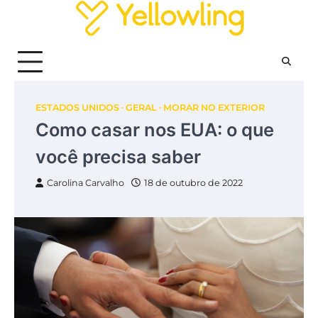
Skip
to
content
ESTADOS UNIDOS
GERAL
MORAR NO EXTERIOR
Como casar nos EUA: o que
você precisa saber
Carolina Carvalho
18 de outubro de 2022