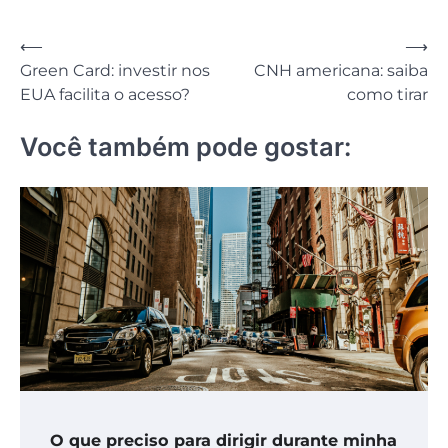
Navegação
⟵
⟶
Green Card: investir nos
CNH americana: saiba
de
EUA facilita o acesso?
como tirar
Post
Você também pode gostar:
O que preciso para dirigir durante minha