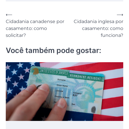
Navegação
⟵
⟶
Cidadania canadense por
Cidadania inglesa por
de
casamento: como
casamento: como
Post
solicitar?
funciona?
Você também pode gostar: