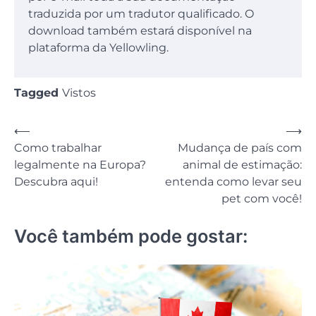
traduzida por um tradutor qualificado. O
download também estará disponível na
plataforma da Yellowling.
Tagged
Vistos
Navegação
⟵
⟶
Como trabalhar
Mudança de país com
de
legalmente na Europa?
animal de estimação:
Post
Descubra aqui!
entenda como levar seu
pet com você!
Você também pode gostar: