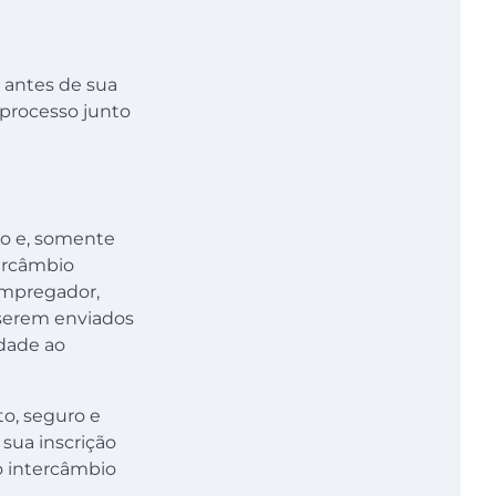
 antes de sua
 processo junto
go e, somente
tercâmbio
 empregador,
 serem enviados
idade ao
to, seguro e
sua inscrição
o intercâmbio