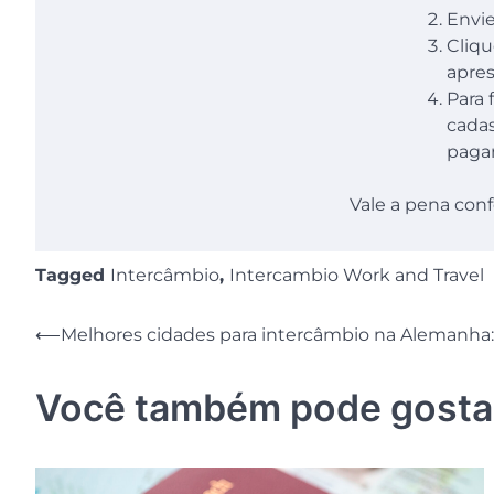
Envie
Cliqu
apres
Para 
cadas
pagam
Vale a pena conf
Tagged
Intercâmbio
,
Intercambio Work and Travel
Navegação
⟵
Melhores cidades para intercâmbio na Alemanha:
de
Você também pode gosta
Post