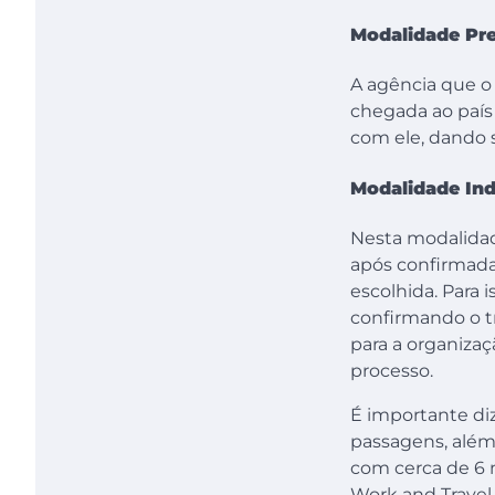
Modalidade P
A agência que o
chegada ao país 
com ele, dando 
Modalidade In
Nesta modalidad
após confirmada 
escolhida. Para 
confirmando o t
para a organizaç
processo.
É importante diz
passagens, além
com cerca de 6 
Work and Travel