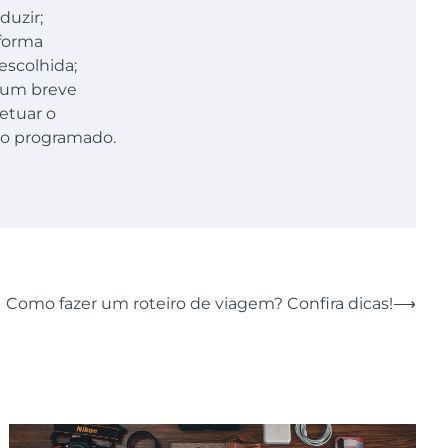
duzir;
aforma
escolhida;
e um breve
fetuar o
zo programado.
Como fazer um roteiro de viagem? Confira dicas!
⟶