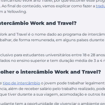
ntercâmbio Work and Travel, por que escolher esse prog
 Ao final do conteúdo, vamos explicar como fazer a
trad
 a Yellowling.
intercâmbio Work and Travel?
ork and Travel é o nome dado ao programa de intercâmb
balhar, de forma remunerada, em alguns países durante a
lusivo para estudantes universitários entre 18 e 28 ano
lados no ensino superior e tem duração média de 3 a 4
colher o intercâmbio Work and Travel?
se
tipo de intercâmbio
o jovem pode trabalhar legalmente 
ncia, além de receber salário pelo trabalho realizado, po
que tiver durante a sua viagem, acomodação e outros it
studante tem a oportunidade de vivenciar o ambiente pro