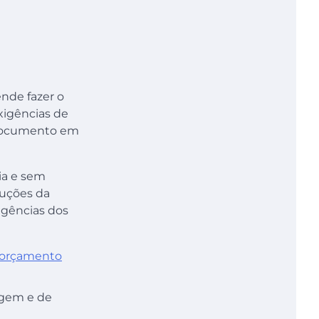
nde fazer o
xigências de
o documento em
cia e sem
duções da
igências dos
u orçamento
rigem e de