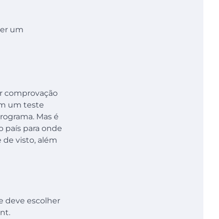
zer um
tar comprovação
cam um teste
 programa. Mas é
o país para onde
 de visto, além
le deve escolher
nt.