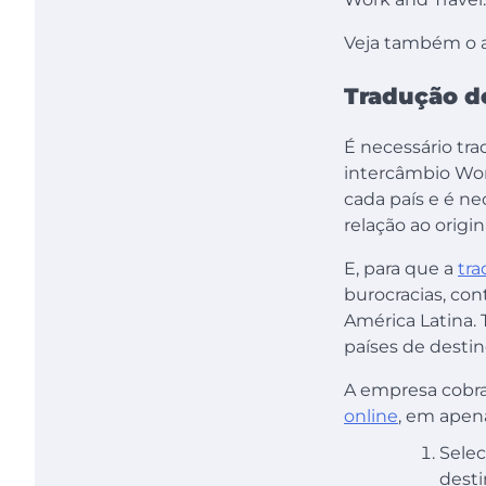
Veja também o a
Tradução d
É necessário tr
intercâmbio Wor
cada país e é n
relação ao origin
E, para que a
tr
burocracias, con
América Latina.
países de destin
A empresa cobra
online
, em apena
Selec
dest