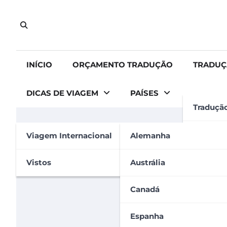
Skip
to
content
INÍCIO
ORÇAMENTO TRADUÇÃO
TRADUÇ
DICAS DE VIAGEM
PAÍSES
Traduçã
GERAL
INTERCÂMBIO
Tradução
Viagem Internacional
Alemanha
Intercâmbio Work and Tr
Tradução
Vistos
Austrália
Carolina Carvalho
5 de janeiro de 2023
Apostila
Canadá
Espanha