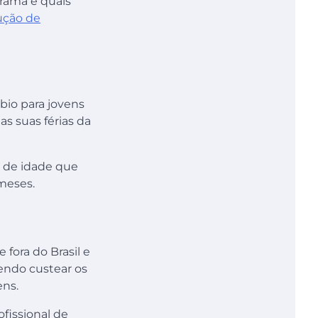
rama e quais
ução de
io para jovens
s suas férias da
s de idade que
 meses.
fora do Brasil e
dendo custear os
ens.
fissional de