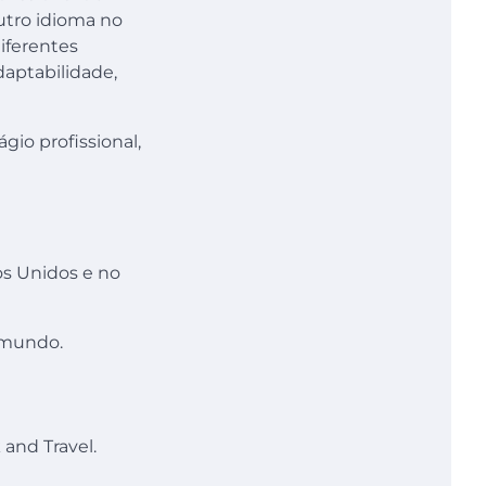
utro idioma no
iferentes
adaptabilidade,
io profissional,
s Unidos e no
o mundo.
 and Travel.