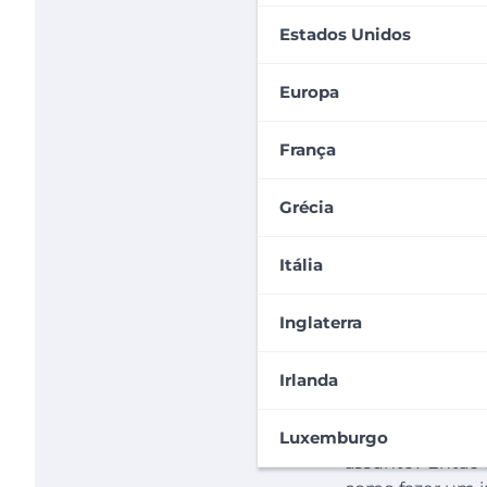
Estados Unidos
Europa
França
Grécia
Itália
Inglaterra
Irlanda
O
intercâmbio 
estudantes unive
Luxemburgo
assunto? Então c