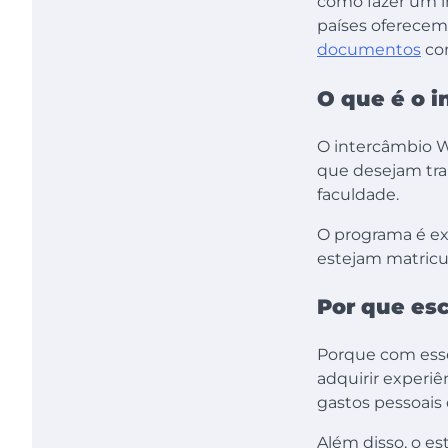
como fazer um i
países oferecem.
documentos
com
O que é o 
O intercâmbio W
que desejam tra
faculdade.
O programa é exc
estejam matricu
Por que es
Porque com es
adquirir experiê
gastos pessoais 
Além disso, o e