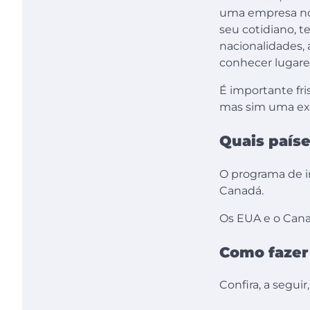
uma empresa no 
seu cotidiano, 
nacionalidades, a
conhecer lugare
É importante fri
mas sim uma exp
Quais país
O programa de 
Canadá.
Os EUA e o Cana
Como fazer
Confira, a segui