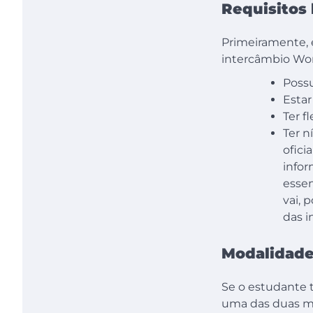
Requisitos
Primeiramente, é
intercâmbio Work
Possu
Estar
Ter f
Ter n
ofici
infor
essen
vai, 
das i
Modalidade
Se o estudante t
uma das duas m