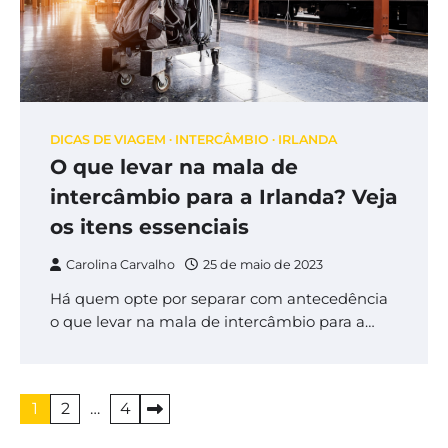
DICAS DE VIAGEM
INTERCÂMBIO
IRLANDA
O que levar na mala de
intercâmbio para a Irlanda? Veja
os itens essenciais
Carolina Carvalho
25 de maio de 2023
Há quem opte por separar com antecedência
o que levar na mala de intercâmbio para a…
Paginação
1
2
…
4
de