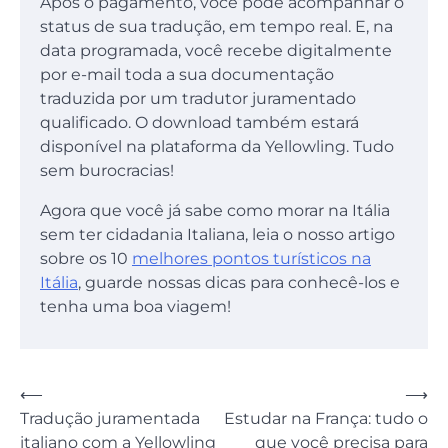
Após o pagamento, você pode acompanhar o
status de sua tradução, em tempo real. E, na
data programada, você recebe digitalmente
por e-mail toda a sua documentação
traduzida por um tradutor juramentado
qualificado. O download também estará
disponível na plataforma da Yellowling. Tudo
sem burocracias!
Agora que você já sabe como morar na Itália
sem ter cidadania Italiana, leia o nosso artigo
sobre os 10
melhores pontos turísticos na
Itália
, guarde nossas dicas para conhecê-los e
tenha uma boa viagem!
Navegação
⟵
⟶
Tradução juramentada
Estudar na França: tudo o
de
italiano com a Yellowling
que você precisa para