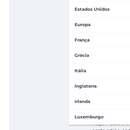
Estados Unidos
Europa
França
Grécia
Itália
Inglaterra
Irlanda
Fazer uma viagem
adiam esse dese
Luxemburgo
viagem para o e