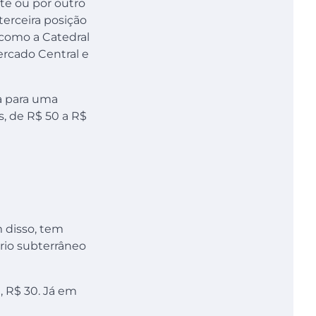
te ou por outro
terceira posição
 como a Catedral
ercado Central e
ia para uma
s, de R$ 50 a R$
m disso, tem
rio subterrâneo
, R$ 30. Já em