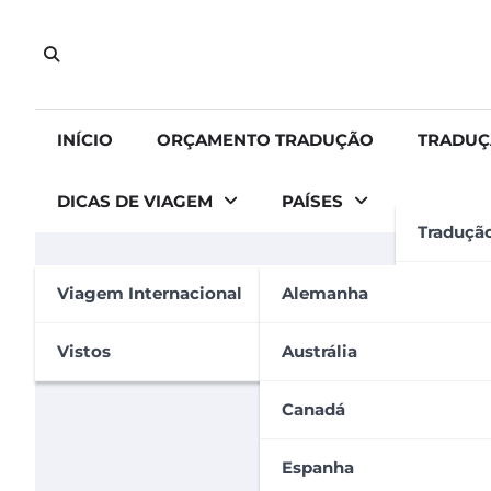
Skip
to
content
INÍCIO
ORÇAMENTO TRADUÇÃO
TRADUÇ
DICAS DE VIAGEM
PAÍSES
Traduçã
DICAS DE VIAGEM
GERAL
VIAGEM INTERNACIONAL
Tradução
Viagem Internacional
Alemanha
Países mais baratos par
Tradução
Vistos
Austrália
Carolina Carvalho
22 de dezembro de 2022
Apostila
Canadá
Espanha