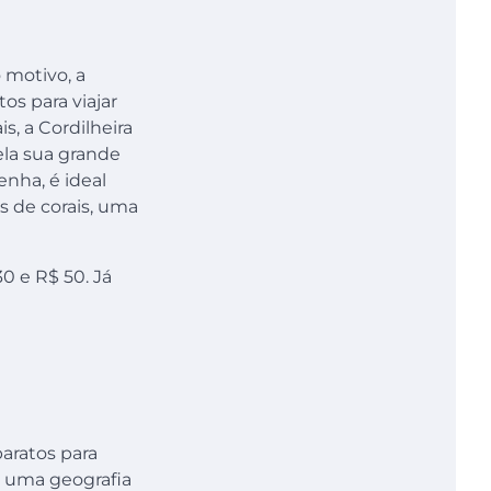
 motivo, a
os para viajar
s, a Cordilheira
ela sua grande
enha, é ideal
es de corais, uma
0 e R$ 50. Já
baratos para
m uma geografia