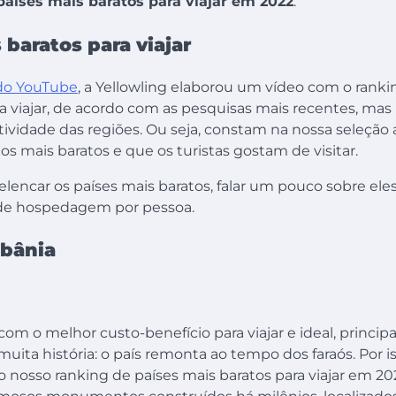
países mais baratos para viajar em 2022
.
 baratos para viajar
 do YouTube
, a Yellowling elaborou um vídeo com o ranki
ra viajar, de acordo com as pesquisas mais recentes, ma
ividade das regiões. Ou seja, constam na nossa seleção 
os mais baratos e que os turistas gostam de visitar.
elencar os países mais baratos, falar um pouco sobre ele
 de hospedagem por pessoa.
lbânia
 com o melhor custo-benefício para viajar e ideal, princip
ita história: o país remonta ao tempo dos faraós. Por i
o nosso ranking de países mais baratos para viajar em 20