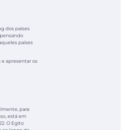
ng dos países
s pensando
aqueles países
s e apresentar os
almente, para
sso, está em
22. O Egito