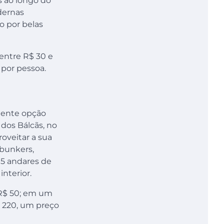
 ao longo do
dernas
o por belas
entre R$ 30 e
 por pessoa.
elente opção
 dos Bálcãs, no
oveitar a sua
 bunkers,
 5 andares de
nterior.
 R$ 50; em um
$ 220, um preço