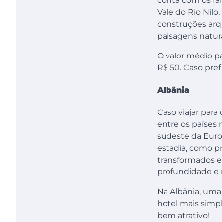
conta com os fa
Vale do Rio Nil
construções arq
paisagens natur
O valor médio p
R$ 50. Caso pref
Albânia
Caso viajar para
entre os países 
sudeste da Euro
estadia, como p
transformados em
profundidade e m
Na Albânia, uma
hotel mais simpl
bem atrativo!