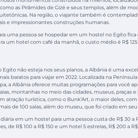
mosos monumentos construídos há milênios, localizados
o, como as Pirâmides de Gizé e seus templos, além de mo
uitetônicas. Na região, o viajante também é contemplad
ais e impressionantes construções humanas.
ara uma pessoa se hospedar em um hostel no Egito fica 
ira um hotel com café da manhã, o custo médio é R$ 125
 o Egito não esteja nos seus planos, a Albânia é uma exc
mais baratos para viajar em 2022. Localizada na Península
pa, a Albânia oferece muitas programações para você apr
raias, montanhas no meio das cidades, museus, praças e
 atração turística, como o Bunk’Art, o maior deles, com
ais de 100 salas, além do museu, que foi criado em seu i
 diária em um hostel para uma pessoa custa de R$ 30 a
es, de R$ 100 a R$ 150 e um hotel 5 estrelas, R$ 200 a R