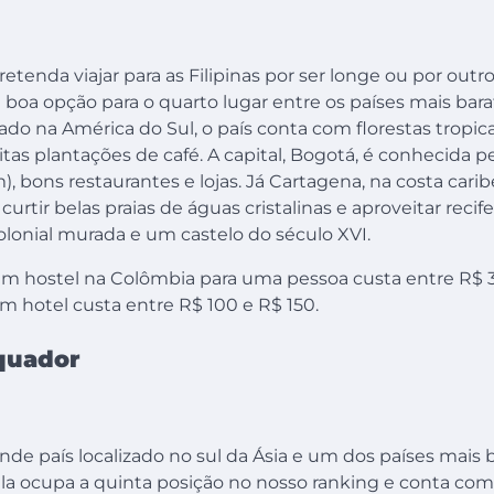
etenda viajar para as Filipinas por ser longe ou por outro
oa opção para o quarto lugar entre os países mais barat
ado na América do Sul, o país conta com florestas tropicai
as plantações de café. A capital, Bogotá, é conhecida p
), bons restaurantes e lojas. Já Cartagena, na costa carib
urtir belas praias de águas cristalinas e aproveitar recif
olonial murada e um castelo do século XVI.
m hostel na Colômbia para uma pessoa custa entre R$ 3
m hotel custa entre R$ 100 e R$ 150.
Equador
nde país localizado no sul da Ásia e um dos países mais 
 Ela ocupa a quinta posição no nosso ranking e conta co