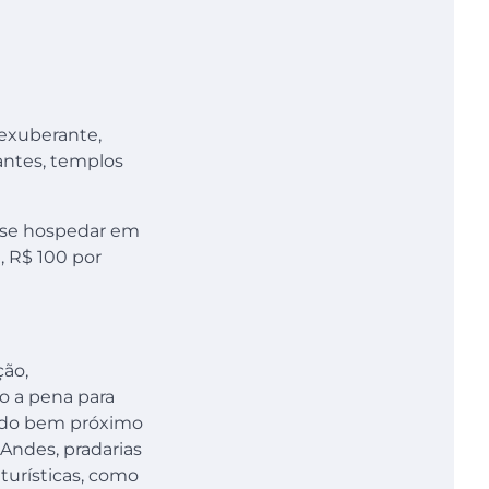
 exuberante,
rantes, templos
 se hospedar em
, R$ 100 por
ção,
do a pena para
izado bem próximo
 Andes, pradarias
 turísticas, como