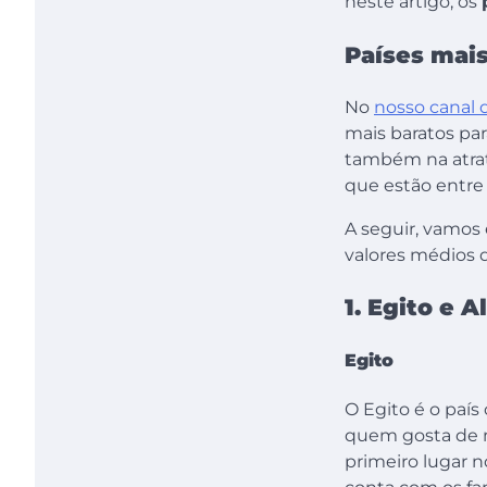
neste artigo, os
Países mais
No
nosso cana
l
mais baratos pa
também na atrat
que estão entre 
A seguir, vamos 
valores médios
1. Egito e A
Egito
O Egito é o país
quem gosta de mu
primeiro lugar n