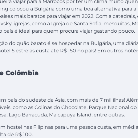
eira viajar para a Marrocos por ter um clima muito quen
ling colocou a Bulgária como uma boa alternativa para a 
aíses mais baratos para viajar em 2022. Com a catedrais,
sky, igrejas, como a Igreja de Santa Sofia, mesquitas, M
 o país é ideal para quem procura viajar gastando pouco.
ção do quão barato é se hospedar na Bulgária, uma diár
el 5 estrelas custa até R$ 150 no país! Em outros hotéi
s e Colômbia
 um país do sudeste da Ásia, com mais de 7 mil ilhas! Alé
veis, como as Colinas do Chocolate, Parque Nacional do 
sa, Lago Barracuda, Malcapuya Island, entre outras.
m hostel nas Filipinas para uma pessoa custa, em média
lta de R$ 100.