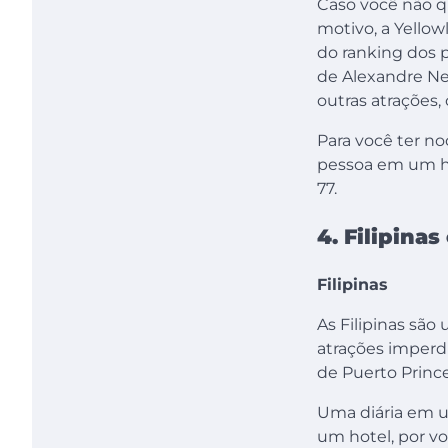
Caso você não qu
motivo, a Yellow
do ranking dos p
de Alexandre Nev
outras atrações,
Para você ter no
pessoa em um hot
77.
4. Filipina
Filipinas
As Filipinas são
atrações imperdí
de Puerto Prince
Uma diária em u
um hotel, por vo