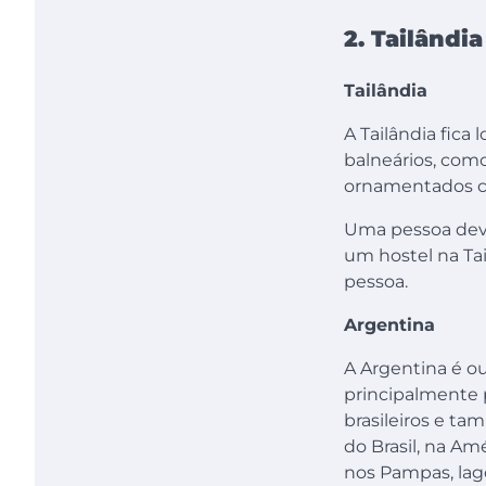
2. Tailândi
Tailândia
A Tailândia fic
balneários, como
ornamentados c
Uma pessoa deve
um hostel na Ta
pessoa.
Argentina
A Argentina é ou
principalmente p
brasileiros e ta
do Brasil, na Am
nos Pampas, lago