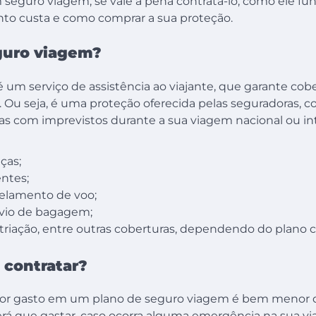
seguro viagem, se vale a pena contratá-lo, como ele fun
anto custa e como comprar a sua proteção.
guro viagem?
 um serviço de assistência ao viajante, que garante cob
 Ou seja, é uma proteção oferecida pelas seguradoras, c
as com imprevistos durante a sua viagem nacional ou in
ças;
ntes;
elamento de voo;
avio de bagagem;
riação, entre outras coberturas, dependendo do plano 
 contratar?
or gasto em um plano de seguro viagem é bem menor d
terá que gastar, caso ocorra alguma emergência na sua v