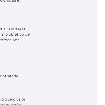
ciona, se é
ertura em casos
om o objetivo de
ternacional,
contratado.
o que o valor
iagem e não