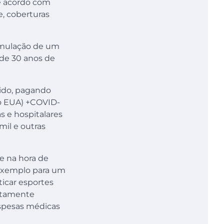
de acordo com
e, coberturas
simulação de um
 de 30 anos de
egido, pagando
to EUA) +COVID-
s e hospitalares
mil e outras
e na hora de
 exemplo para um
ticar esportes
altamente
spesas médicas
.