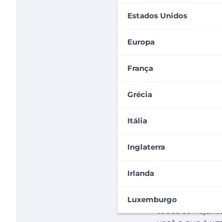
Estados Unidos
Europa
França
Grécia
Itália
Inglaterra
Irlanda
Vai viajar para 
viagem
, para v
Luxemburgo
todos os viajant