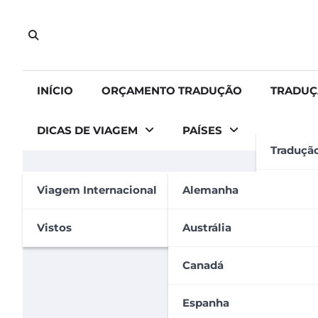
Skip
to
content
INÍCIO
ORÇAMENTO TRADUÇÃO
TRADUÇ
DICAS DE VIAGEM
PAÍSES
Traduçã
DICAS DE VIAGEM
GERAL
VIAGEM INTERNACIONAL
Tradução
Viagem Internacional
Alemanha
Seguro Viagem: O que é
Tradução
Vistos
Austrália
Carolina Carvalho
13 de julho de 2022
Apostila
Canadá
Espanha