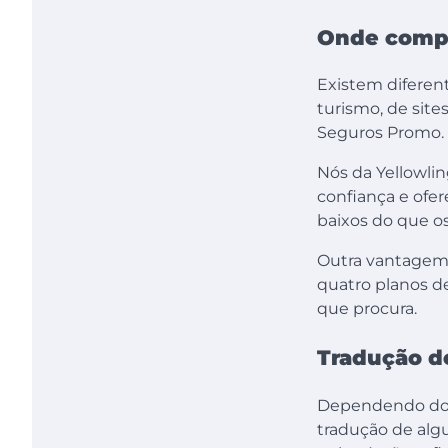
Onde compr
Existem diferen
turismo, de sit
Seguros Promo.
Nós da Yellowli
confiança e ofe
baixos do que os
Outra vantagem 
quatro planos d
que procura.
Tradução d
Dependendo do s
tradução de alg