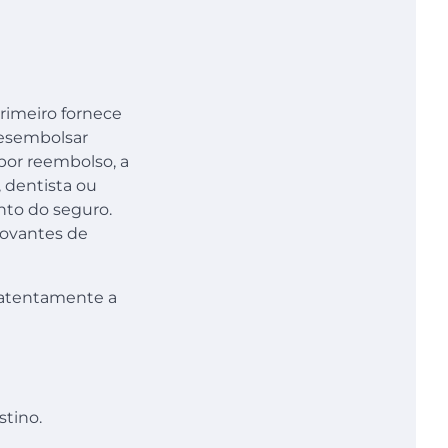
primeiro fornece
desembolsar
por reembolso, a
 dentista ou
nto do seguro.
rovantes de
 atentamente a
stino.