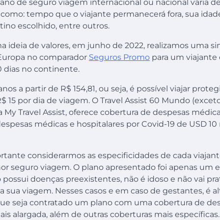
lano de seguro viagem internacional ou nacional varia 
, como: tempo que o viajante permanecerá fora, sua idad
tino escolhido, entre outros.
ma ideia de valores, em junho de 2022, realizamos uma 
Europa no comparador
Seguros Promo
para um viajante
10 dias no continente.
os a partir de R$ 154,81, ou seja, é possível viajar prot
$ 15 por dia de viagem. O Travel Assist 60 Mundo (exce
a My Travel Assist, oferece cobertura de despesas médica
espesas médicas e hospitalares por Covid-19 de USD 10 
tante considerarmos as especificidades de cada viajant
hor seguro viagem. O plano apresentado foi apenas um
 possui doenças preexistentes, não é idoso e não vai pra
e a sua viagem. Nesses casos e em caso de gestantes, é 
ue seja contratado um plano com uma cobertura de de
ais alargada, além de outras coberturas mais específicas