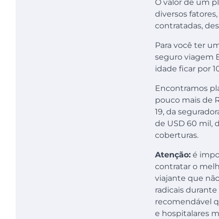
O valor de um p
diversos fatores
contratadas, des
Para você ter u
seguro viagem 
idade ficar por 
Encontramos plan
pouco mais de R
19, da segurador
de USD 60 mil, d
coberturas.
Atenção:
é impor
contratar o mel
viajante que não
radicais durant
recomendável q
e hospitalares m