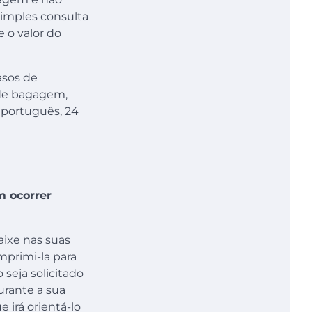
simples consulta
 o valor do
asos de
 de bagagem,
 português, 24
m ocorrer
aixe nas suas
mprimi-la para
seja solicitado
urante a sua
 irá orientá-lo