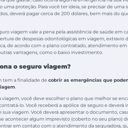
 uma proteção. Para você ter ideia, se precisar de uma 
dos, deverá pagar cerca de 200 dólares, bem mais do que
eguro viagem vale a pena pela assistência de saúde em c
bertura de despesas odontológicas em viagem, extravio
ídica, de acordo com o plano contratado, atendimento em
 outras vantagens, como o baixo investimento.
ona o seguro viagem?
 tem a finalidade de
cobrir as emergências que pode
viagem
.
ua viagem, você deve escolher o plano que melhor se enc
ontratá-lo. Você receberá a apólice de seguro e deverá i
m sua viagem. Você deverá apresentar o documento, caso 
 se acontecer algum imprevisto (coberto no seu plano) d
entrar em contato com o atendimento da seguradora, que