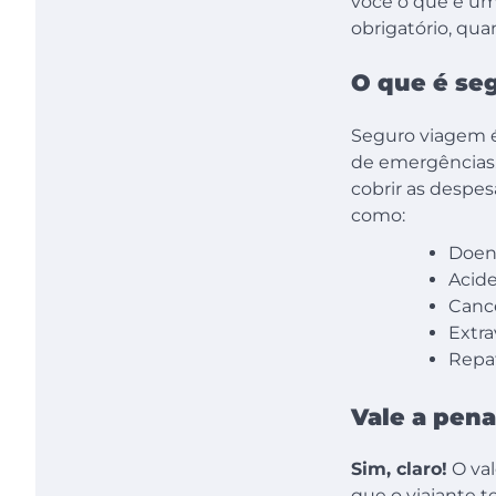
você o que é um 
obrigatório, qu
O que é se
Seguro viagem é
de emergências.
cobrir as despes
como:
Doen
Acide
Canc
Extr
Repat
Vale a pena
Sim, claro!
O val
que o viajante 