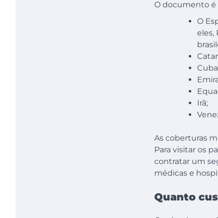
O documento é ob
O Esp
eles,
brasi
Catar
Cuba
Emira
Equa
Irã;
Venez
As coberturas m
Para visitar os
contratar um se
médicas e hospi
Quanto cus