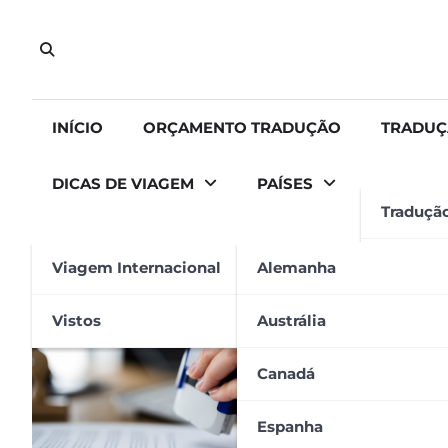
Skip
to
content
INÍCIO
ORÇAMENTO TRADUÇÃO
TRADUÇ
DICAS DE VIAGEM
PAÍSES
Traduçã
Tradução
Viagem Internacional
Alemanha
Tag:
Canadá
Tradução
Vistos
Austrália
Apostila
Canadá
Espanha