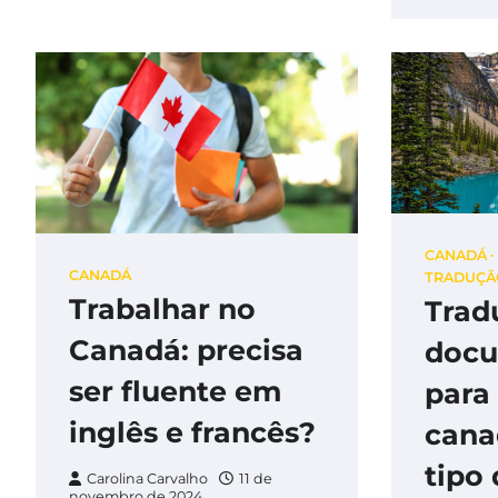
CANADÁ
CANADÁ
TRADUÇÃO
Trabalhar no
Trad
Canadá: precisa
doc
ser fluente em
para 
inglês e francês?
cana
tipo
Carolina Carvalho
11 de
novembro de 2024