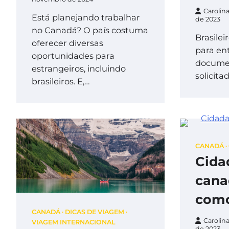
Carolin
Está planejando trabalhar
de 2023
no Canadá? O país costuma
Brasilei
oferecer diversas
para en
oportunidades para
documen
estrangeiros, incluindo
solicita
brasileiros. E,…
CANADÁ
Cida
cana
como
CANADÁ
DICAS DE VIAGEM
Carolin
VIAGEM INTERNACIONAL
de 2023