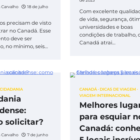
de 2023
a Carvalho
18 de julho
Com excelente qualida
de vida, segurança, óti
ros precisam de visto
universidades e boas
trar no Canadá. Esse
condições de trabalho, 
to deve ser
Canadá atrai…
do, no mínimo, seis…
CIDADANIA
CANADÁ
DICAS DE VIAGEM
VIAGEM INTERNACIONAL
dania
Melhores luga
dense:
para esquiar n
 solicitar?
Canadá: conh
a Carvalho
7 de junho
5 locais incríve