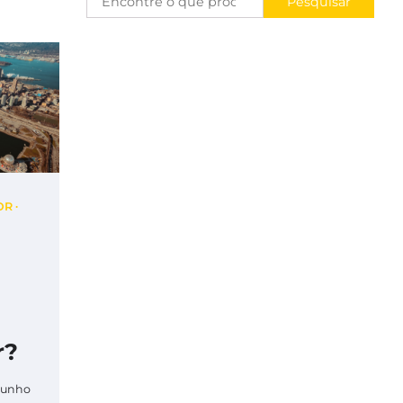
Pesquisar
OR
r?
junho