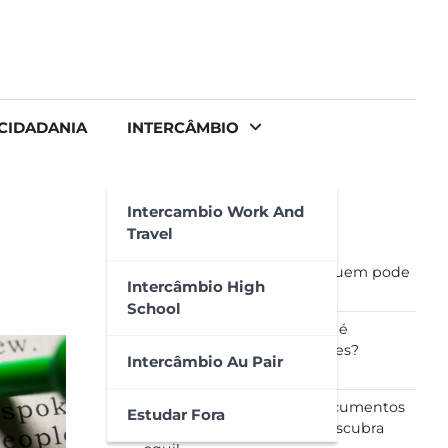
CIDADANIA
INTERCÂMBIO
Intercambio Work And
Travel
Visto Stamp 4: o que é e quem pode
Intercâmbio High
solicitar?
School
Reconhecimento de firma é
necessário para as traduções?
Intercâmbio Au Pair
Descubra aqui!
Preciso apostilar meus documentos
Estudar Fora
para utilizar na Irlanda? Descubra