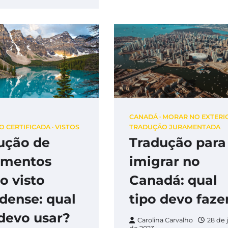
CANADÁ
MORAR NO EXTERI
 CERTIFICADA
VISTOS
TRADUÇÃO JURAMENTADA
ução de
Tradução para
umentos
imigrar no
o visto
Canadá: qual
dense: qual
tipo devo faze
 devo usar?
Carolina Carvalho
28 de 