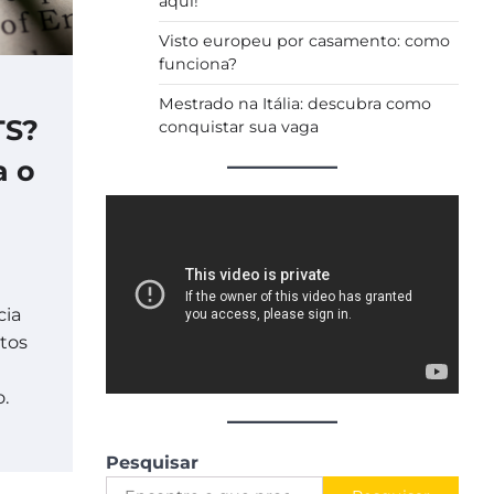
aqui!
Visto europeu por casamento: como
funciona?
Mestrado na Itália: descubra como
TS?
conquistar sua vaga
a o
cia
tos
.
Pesquisar