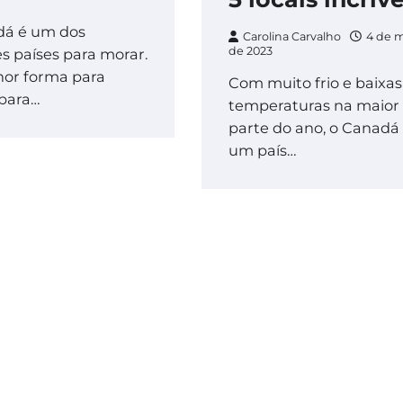
dá é um dos
Carolina Carvalho
4 de 
de 2023
s países para morar.
hor forma para
Com muito frio e baixas
 para…
temperaturas na maior
parte do ano, o Canadá
um país…