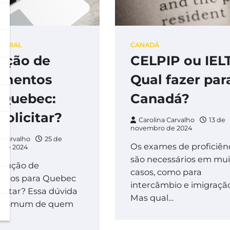
GERAL
CANADÁ
ução de
CELPIP ou IEL
umentos
Qual fazer par
 Quebec:
Canadá?
solicitar?
Carolina Carvalho
13 de
novembro de 2024
a Carvalho
25 de
Os exames de proficiên
 de 2024
são necessários em mui
adução de
casos, como para
ntos para Quebec
intercâmbio e imigração
icitar? Essa dúvida
Mas qual…
o comum de quem
…