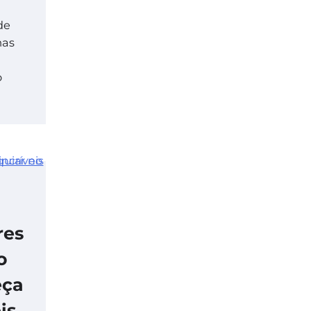
de
mas
o
res
o
eça
is