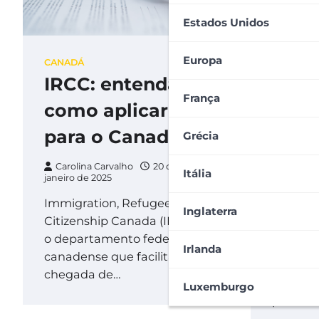
Estados Unidos
Europa
CANADÁ
CANADÁ
IRCC: entenda
Trad
França
como aplicar
doc
para o Canadá
para
Grécia
qual 
Carolina Carvalho
20 de
Itália
janeiro de 2025
Carolin
Immigration, Refugees and
novembro
Inglaterra
Citizenship Canada (IRCC) é
Qual tr
o departamento federal
docume
Irlanda
canadense que facilita a
devo sol
chegada de…
é muit
Luxemburgo
precisa