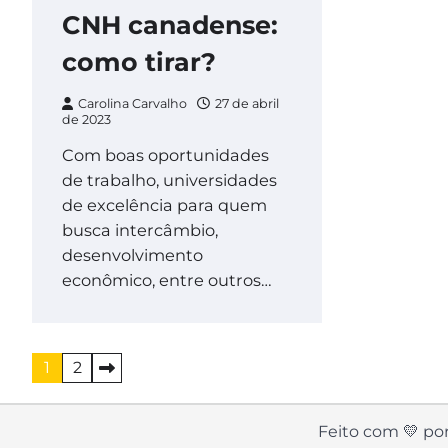
CNH canadense:
como tirar?
Carolina Carvalho
27 de abril
de 2023
Com boas oportunidades
de trabalho, universidades
de excelência para quem
busca intercâmbio,
desenvolvimento
econômico, entre outros…
Paginação
1
2
de
posts
Feito com 💛 por