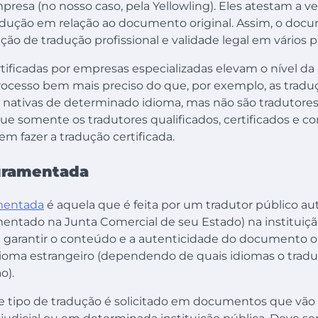
esa (no nosso caso, pela Yellowling). Eles atestam a ve
adução em relação ao documento original. Assim, o doc
ção de tradução profissional e validade legal em vários p
tificadas por empresas especializadas elevam o nível da
cesso bem mais preciso do que, por exemplo, as traduç
nativas de determinado idioma, mas não são tradutores 
que somente os tradutores qualificados, certificados e 
m fazer a tradução certificada.
uramentada
mentada
é aquela que é feita por um tradutor público au
mentado na Junta Comercial de seu Estado) na instituição
e garantir o conteúdo e a autenticidade do documento or
ioma estrangeiro (dependendo de quais idiomas o trad
o).
e tipo de tradução é solicitado em documentos que vão 