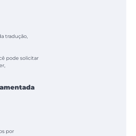
da tradução,
ê pode solicitar
er,
uramentada
os por