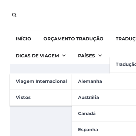
Skip
to
content
INÍCIO
ORÇAMENTO TRADUÇÃO
TRADUÇ
DICAS DE VIAGEM
PAÍSES
Traduçã
GERAL
SERVIÇOS
TRADUÇÃO CERTIFICADA
TRADUÇÃO 
Tradução
Viagem Internacional
Alemanha
Tradução de documento
Tradução
Vistos
Austrália
Carolina Carvalho
27 de outubro de 2022
Apostila
Canadá
Espanha