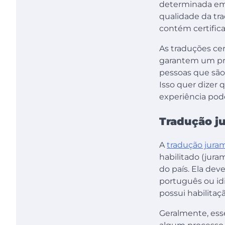
determinada empr
qualidade da tr
contém certifica
As traduções cer
garantem um pro
pessoas que são 
Isso quer dizer 
experiência pode
Tradução j
A
tradução jura
habilitado (jura
do país. Ela dev
português ou id
possui habilitaçã
Geralmente, ess