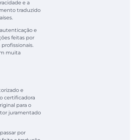
racidade e a
umento traduzido
aíses.
 autenticação e
ões feitas por
profissionais.
com muita
torizado e
 certificadora
iginal para o
utor juramentado
passar por