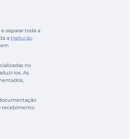
o e separar toda a
ada a
tradução
a em
ializadas no
duzi-los. As
mentados,
 a documentação
 o recebimento