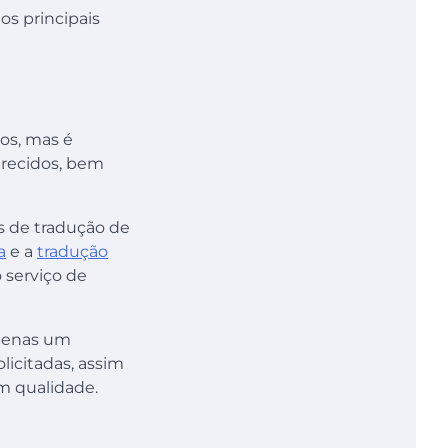
os principais
os, mas é
erecidos, bem
os de tradução de
a
e a
tradução
o serviço de
apenas um
licitadas, assim
m qualidade.