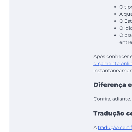
O tip
A qu
O Es
O idi
O pra
entre
Após conhecer es
orçamento onli
instantaneamente
Diferença e
Confira, adiante
Tradução ce
A
tradução certi