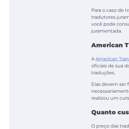
Para o caso de 
tradutores jura
você pode consul
juramentada.
American Tr
A
American Trans
oficiais de sua d
traduções.
Elas devem ser f
necessariament
realizou um curs
Quanto cus
O preço das tra