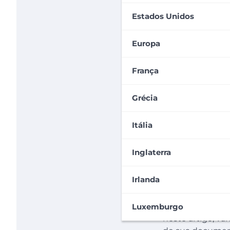
Estados Unidos
Europa
França
Grécia
Itália
Inglaterra
Irlanda
Se você vai para 
documentos
em
Luxemburgo
neste artigo, v