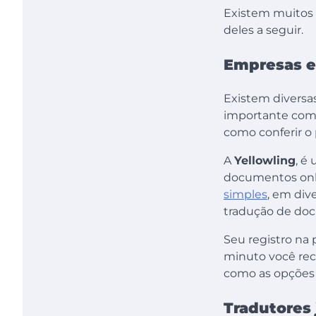
Existem muitos l
deles a seguir.
Empresas e
Existem divers
importante compr
como conferir o 
A
Yellowling
, é
documentos onl
simples
, em div
tradução de doc
Seu registro na
minuto você rece
como as opções 
Tradutores