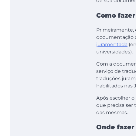
de sua document
Como fazer
Primeiramente, 
documentação que
juramentada
(em
universidades).
Com a document
serviço de trad
traduções juram
habilitados nas
Após escolher o 
que precisa ser
das mesmas.
Onde fazer