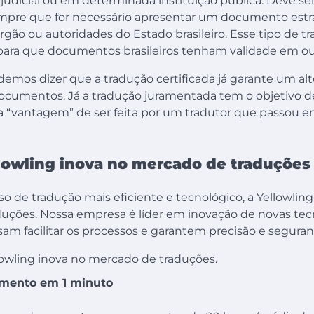
udicial ou em determinada instituição pública. Deve ser
pre que for necessário apresentar um documento estra
rgão ou autoridades do Estado brasileiro. Esse tipo de
para que documentos brasileiros tenham validade em out
emos dizer que a tradução certificada já garante um alt
ocumentos. Já a tradução juramentada tem o objetivo d
a “vantagem” de ser feita por um tradutor que passou
lowling inova no mercado de traduçõe
 de tradução mais eficiente e tecnológico, a Yellowling
uções. Nossa empresa é líder em inovação de novas te
sam facilitar os processos e garantem precisão e segura
lowling inova no mercado de traduções.
mento em 1 minuto