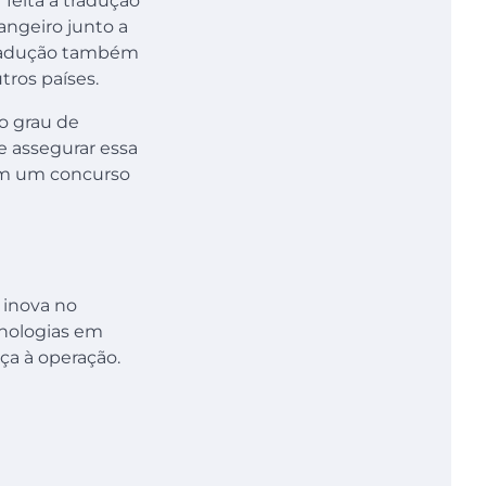
 feita a tradução
ngeiro junto a
 tradução também
ros países.
o grau de
e assegurar essa
 em um concurso
s
 inova no
cnologias em
nça à operação.