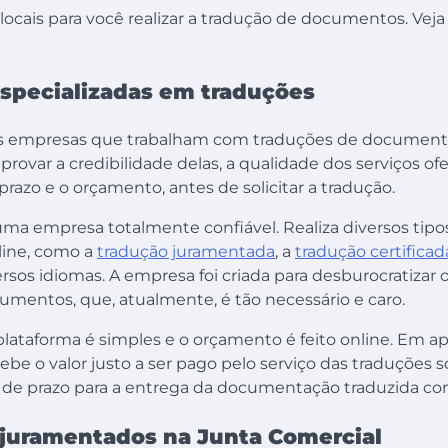
ocais para você realizar a tradução de documentos. Veja 
specializadas em traduções
as empresas que trabalham com traduções de document
ovar a credibilidade delas, a qualidade dos serviços of
prazo e o orçamento, antes de solicitar a tradução.
 uma empresa totalmente confiável. Realiza diversos tip
ine, como a
tradução juramentada
, a
tradução certificad
ersos idiomas. A empresa foi criada para desburocratizar 
umentos, que, atualmente, é tão necessário e caro.
 plataforma é simples e o orçamento é feito online. Em 
be o valor justo a ser pago pelo serviço das traduções so
de prazo para a entrega da documentação traduzida co
 juramentados na Junta Comercial