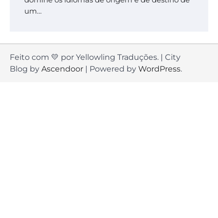
domine os idiomas de origem e de destino de
um…
Feito com 💛 por Yellowling Traduções. | City
Blog by
Ascendoor
| Powered by
WordPress
.