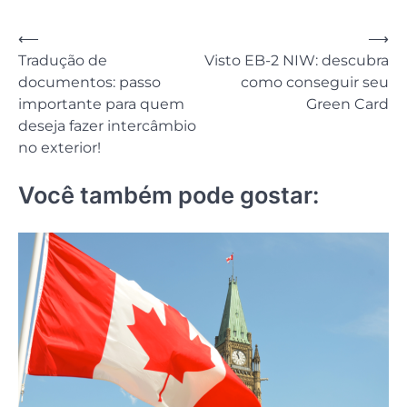
Navegação
⟵
⟶
Tradução de
Visto EB-2 NIW: descubra
de
documentos: passo
como conseguir seu
Post
importante para quem
Green Card
deseja fazer intercâmbio
no exterior!
Você também pode gostar: