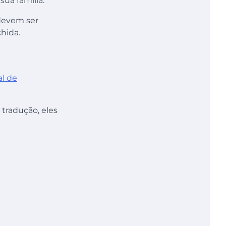
ua família.
devem ser
hida.
l de
 tradução, eles