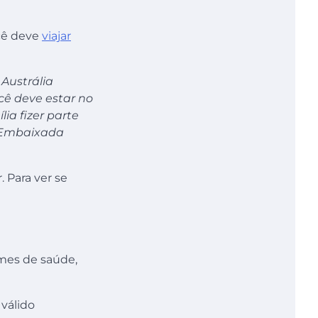
ocê deve
viajar
 Austrália
cê deve estar no
ia fizer parte
a Embaixada
. Para ver se
mes de saúde,
 válido