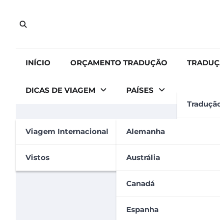
Skip
to
content
INÍCIO
ORÇAMENTO TRADUÇÃO
TRADUÇ
DICAS DE VIAGEM
PAÍSES
Traduçã
AUSTRÁLIA
VISTOS
Tradução
Viagem Internacional
Alemanha
Visto de investidor na A
Tradução
Vistos
Austrália
Carolina Carvalho
22 de agosto de 2023
Apostila
Canadá
Espanha