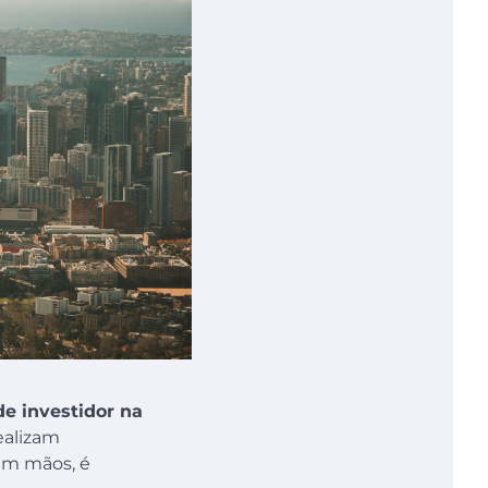
de investidor na
ealizam
em mãos, é