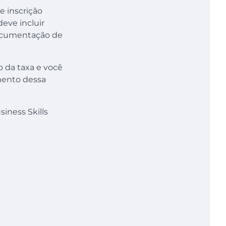
de inscrição
deve incluir
documentação de
 da taxa e você
mento dessa
siness Skills