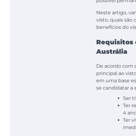
possível perman
Neste artigo, va
visto, quais são
benefícios do vis
Requisitos 
Austrália
De acordo com 
principal ao vis
em uma base espe
se candidatar a
Ser t
Ter r
4 ano
Ter v
imedi