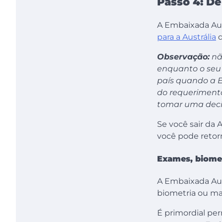
Passo 4: De
A Embaixada Aust
para a Austrália
d
Observação:
não
enquanto o seu 
país quando a E
do requerimento
tomar uma deci
Se você sair da A
você pode retorn
Exames, biomet
A Embaixada Aus
biometria ou mai
É primordial per