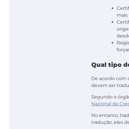
Certi
mais 
Certi
orige
desd
Regis
força
Qual tipo d
De acordo com o
devem ser traduz
Segundo o órgão
Nacional de Cre
No entanto, trad
tradução, eles d