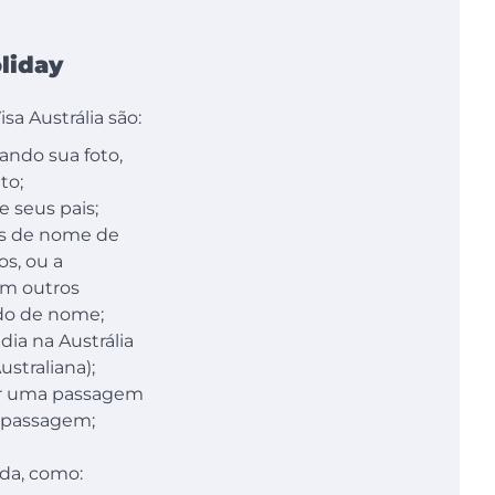
liday
a Austrália são:
ando sua foto,
to;
 seus pais;
os de nome de
s, ou a
am outros
do de nome;
ia na Austrália
straliana);
ar uma passagem
 a passagem;
da, como: