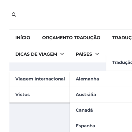
Skip
to
content
INÍCIO
ORÇAMENTO TRADUÇÃO
TRADUÇ
DICAS DE VIAGEM
PAÍSES
Traduçã
AUSTRÁLIA
VISTOS
Tradução
Viagem Internacional
Alemanha
Working Holiday Visa Au
Tradução
Vistos
Austrália
Carolina Carvalho
15 de agosto de 2023
Apostila
Canadá
Espanha