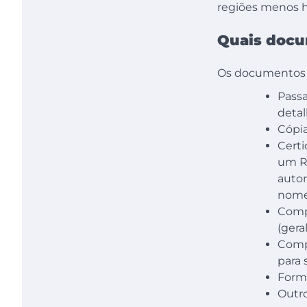
regiões menos ha
Quais docu
Os documentos e
Passa
detal
Cópia
Cert
um Re
auto
nome
Compr
(gera
Comp
para 
Formu
Outr