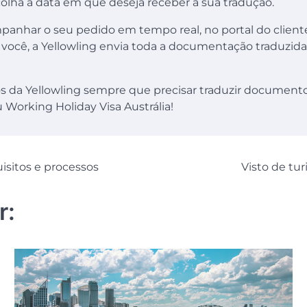
colha a data em que deseja receber a sua tradução.
anhar o seu pedido em tempo real, no portal do cliente
você, a Yellowling envia toda a documentação traduzid
ços da Yellowling sempre que precisar traduzir document
Working Holiday Visa Austrália!
isitos e processos
Visto de tur
r: