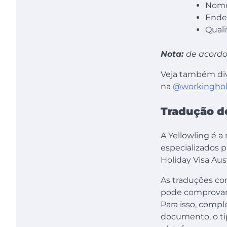
Nome
Ender
Quali
Nota:
de acordo
Veja também div
na
@workinghol
Tradução d
A Yellowling é 
especializados p
Holiday Visa Aust
As traduções co
pode comprovar
Para isso, compl
documento, o ti