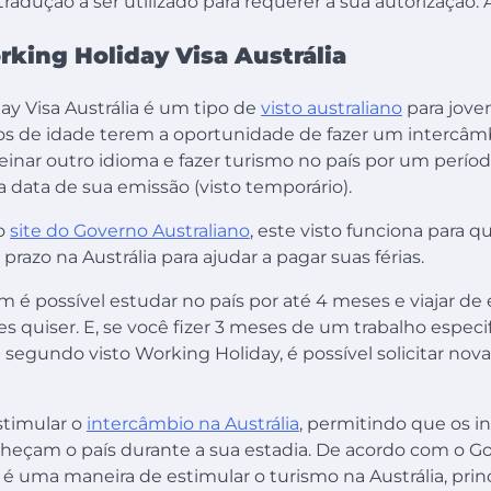
 tradução a ser utilizado para requerer a sua autorizaçã
king Holiday Visa Austrália
ay Visa Austrália é um tipo de
visto australiano
para jov
nos de idade terem a oportunidade de fazer um intercâmb
treinar outro idioma e fazer turismo no país por um períod
a data de sua emissão (visto temporário).
o
site do Governo Australiano
, este visto funciona para 
 prazo na Austrália para ajudar a pagar suas férias.
é possível estudar no país por até 4 meses e viajar de e
s quiser. E, se você fizer 3 meses de um trabalho especi
 segundo visto Working Holiday, é possível solicitar no
estimular o
intercâmbio na Austrália
, permitindo que os i
heçam o país durante a sua estadia. De acordo com o G
a é uma maneira de estimular o turismo na Austrália, pri