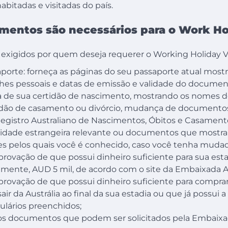
bitadas e visitadas do país.
mentos são necessários para o Work Ho
xigidos por quem deseja requerer o Working Holiday Vis
porte: forneça as páginas do seu passaporte atual mostr
hes pessoais e datas de emissão e validade do documen
 de sua certidão de nascimento, mostrando os nomes de
idão de casamento ou divórcio, mudança de document
gistro Australiano de Nascimentos, Óbitos e Casamento
ridade estrangeira relevante ou documentos que mostr
s pelos quais você é conhecido, caso você tenha muda
ovação de que possui dinheiro suficiente para sua estad
lmente, AUD 5 mil, de acordo com o site da Embaixada Au
rovação de que possui dinheiro suficiente para compr
sair da Austrália ao final da sua estadia ou que já possui
lários preenchidos;
os documentos que podem ser solicitados pela Embaixa