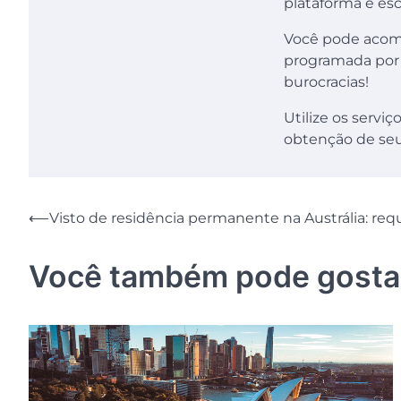
plataforma e es
Você pode acomp
programada por 
burocracias!
Utilize os servi
obtenção de seu 
Navegação
⟵
Visto de residência permanente na Austrália: requ
de
Você também pode gosta
Post