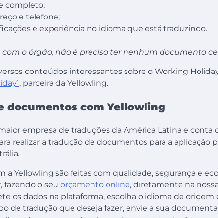
 completo;
eço e telefone;
ficações e experiência no idioma que está traduzindo.
 com o órgão, não é preciso ter nenhum documento cer
ersos conteúdos interessantes sobre o Working Holiday 
iday1
, parceira da Yellowling.
e documentos com Yellowling
a maior empresa de traduções da América Latina e conta
ara realizar a tradução de documentos para a aplicação 
rália.
m a Yellowling são feitas com qualidade, segurança e ec
, fazendo o seu
orçamento online
, diretamente na nossa
ete os dados na plataforma, escolha o idioma de origem 
po de tradução que deseja fazer, envie a sua documenta