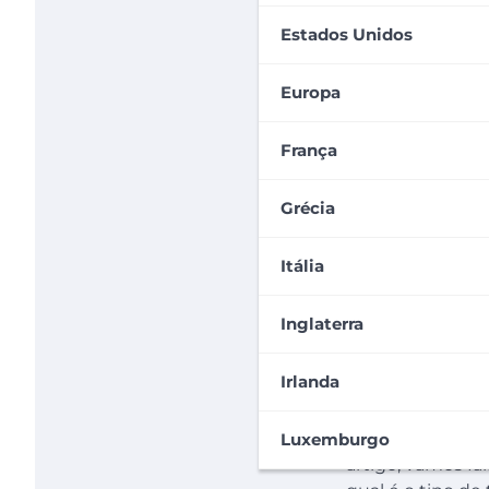
Estados Unidos
Europa
França
Grécia
Itália
Inglaterra
Irlanda
O
Working Holid
de visto para a A
Luxemburgo
artigo, vamos fa