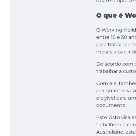
qual é o tipo de
O que é Wor
O Working Holid
entre 18 e 30 a
para trabalhar, 
meses a partir d
De acordo com 
trabalhar a curto
Com ele, também 
por quantas veze
elegível para um
documento.
Este visto visa 
trabalhem e con
Australiano, est