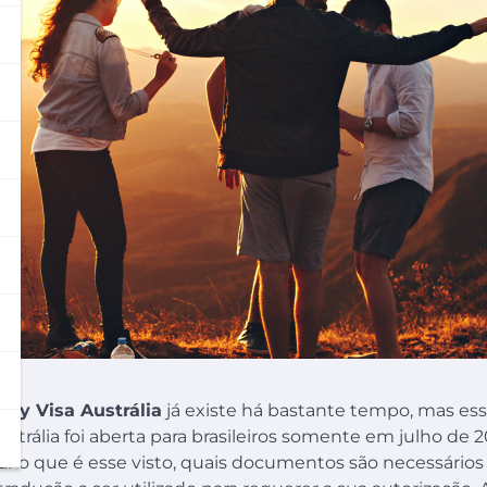
ay Visa Austrália
já existe há bastante tempo, mas es
ustrália foi aberta para brasileiros somente em julho de 2
lar o que é esse visto, quais documentos são necessários p