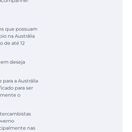
o. Acompanhe!
ens que possuam
io na Austrália
o de até 12
quem deseja
 para a Austrália
ficado para ser
vamente o
ntercambistas
overno
ncipalmente nas