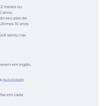
 12 meses ou
6 anos;
ndo seu país de
últimos 10 anos
ocê serviu nas
verem em inglês
la
Autoridade
 Mas em cada