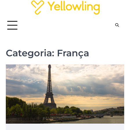
Skip
to
content
Categoria:
França