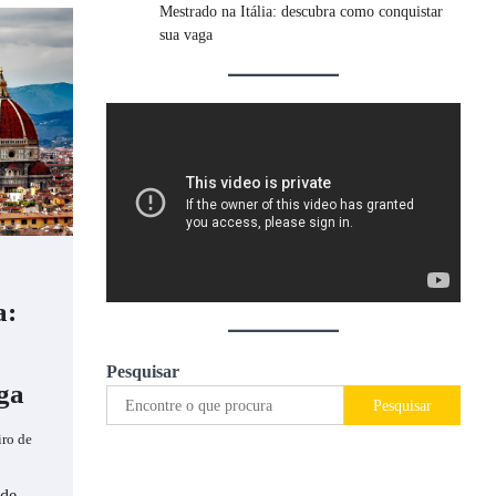
Mestrado na Itália: descubra como conquistar
sua vaga
a:
Pesquisar
ga
Pesquisar
iro de
ode