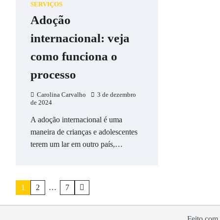
SERVIÇOS
Adoção
internacional: veja
como funciona o
processo
Carolina Carvalho
3 de dezembro
de 2024
A adoção internacional é uma
maneira de crianças e adolescentes
terem um lar em outro país,…
Paginação
1
2
…
7
de
posts
Feito com 