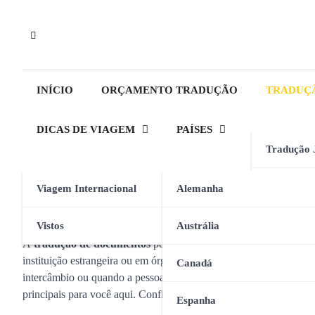
Skip
to
content
INÍCIO
ORÇAMENTO TRADUÇÃO
TRADUÇ
DICAS DE VIAGEM
PAÍSES
Tradução 
Tradução 
Viagem Internacional
Alemanha
Tag:
Tradução de do
Tradução 
Vistos
Austrália
A
tradução de documentos
pode ser necessária em diversas situ
instituição estrangeira ou em órgãos ou entidades fora do Brasil. 
Apostila D
Canadá
intercâmbio ou quando a pessoa deseja tirar a cidadania europeia.
principais para você aqui. Confira!
Espanha