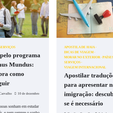
SERVIÇOS
APOSTILA DE HAIA
DICAS DE VIAGEM
 pelo programa
MORAR NO EXTERIOR
PAÍSE
SERVIÇOS
mus Mundus:
VIAGEM INTERNACIONAL
bra como
Apostilar traduçõ
guir
para apresentar 
imigração: descu
Carvalho
10 de dezembro
se é necessário
ssoas sonham em estudar
ís, e nem sempre o sonho