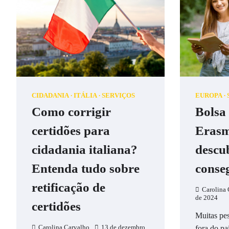
CIDADANIA
ITÁLIA
SERVIÇOS
EUROPA
Como corrigir
Bolsa
certidões para
Eras
cidadania italiana?
descu
Entenda tudo sobre
conse
retificação de
Carolina 
de 2024
certidões
Muitas pe
Carolina Carvalho
13 de dezembro
fora do pa