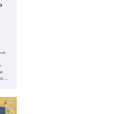
o
ro de
e
ai
ior.…