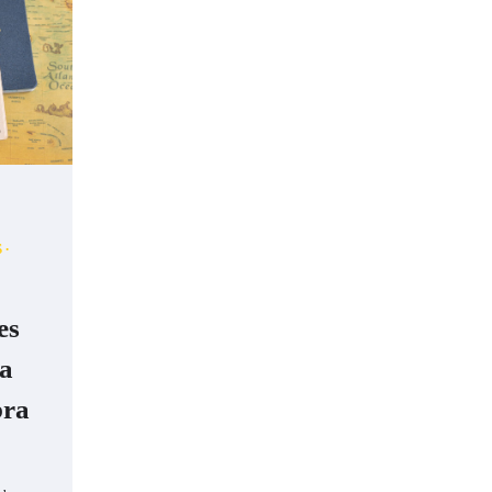
S
es
na
bra