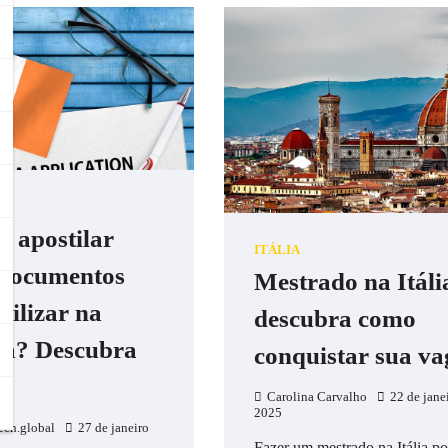
o apostilar
ITÁLIA
documentos
Mestrado na Itáli
tilizar na
descubra como
da? Descubra
conquistar sua va
Carolina Carvalho
22 de jane
2025
ech.global
27 de janeiro
Fazer um mestrado na Itália p