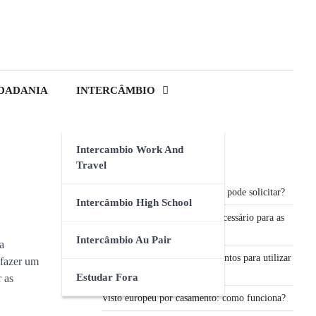
DADANIA
INTERCÂMBIO
Intercambio Work And
Travel
Visto Stamp 4: o que é e quem pode solicitar?
Intercâmbio High School
Reconhecimento de firma é necessário para as
traduções? Descubra aqui!
Intercâmbio Au Pair
a
Preciso apostilar meus documentos para utilizar
 fazer um
na Irlanda? Descubra aqui!
Estudar Fora
 as
Visto europeu por casamento: como funciona?