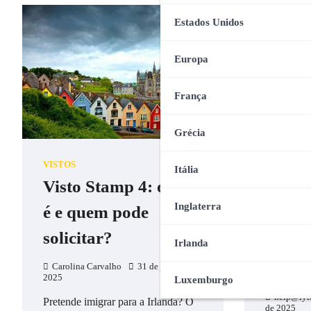
Estados Unidos
Europa
França
Grécia
IRLANDA
Precis
VISTOS
Itália
Visto Stamp 4: o que
meus 
Inglaterra
é e quem pode
para u
solicitar?
Irlan
Irlanda
aqui!
Carolina Carvalho
31 de janeiro de
2025
Luxemburgo
help@lyt
Pretende imigrar para a Irlanda? O
de 2025