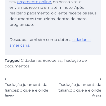
seu
orçamento online
, no nosso site, e
enviamos retorno em até minuto. Após
realizar o pagamento, o cliente recebe os seus
documentos traduzidos, dentro do prazo
programado.
Descubra também como obter a
cidadania
americana
.
Tagged
Cidadanias Europeias
,
Tradução de
documentos
Navegação
⟵
⟶
Tradução juramentada
Tradução juramentada
de
francês: o que é e onde
italiano: o que é e onde
Post
fazer
fazer