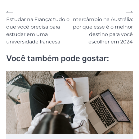
Navegação
⟵
⟶
Estudar na França: tudo o
Intercâmbio na Austrália:
de
que você precisa para
por que esse é o melhor
Post
estudar em uma
destino para você
universidade francesa
escolher em 2024
Você também pode gostar: