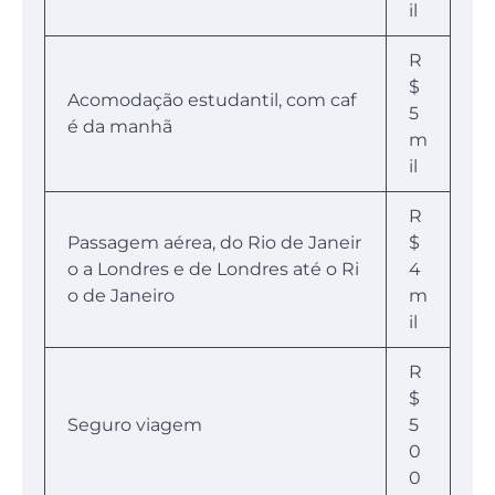
il
R
$
Acomodação estudantil, com caf
5
é da manhã
m
il
R
Passagem aérea, do Rio de Janeir
$
o a Londres e de Londres até o Ri
4
o de Janeiro
m
il
R
$
Seguro viagem
5
0
0