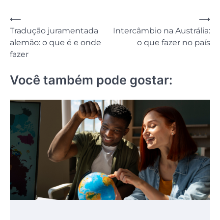
Navegação
⟵
⟶
Tradução juramentada
Intercâmbio na Austrália:
de
alemão: o que é e onde
o que fazer no país
Post
fazer
Você também pode gostar: