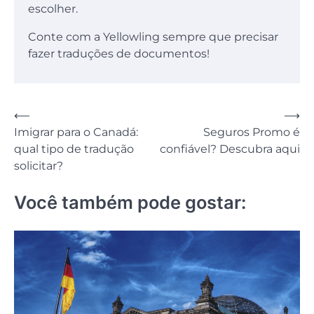
escolher.
Conte com a Yellowling sempre que precisar
fazer traduções de documentos!
Navegação
⟵
⟶
Imigrar para o Canadá:
Seguros Promo é
de
qual tipo de tradução
confiável? Descubra aqui
Post
solicitar?
Você também pode gostar: