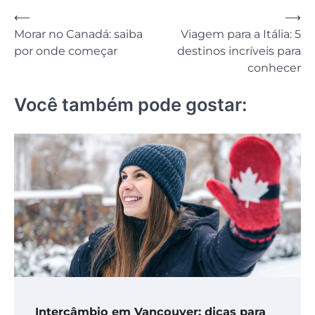
Navegação
⟵
⟶
Morar no Canadá: saiba
Viagem para a Itália: 5
de
por onde começar
destinos incríveis para
Post
conhecer
Você também pode gostar:
Intercâmbio em Vancouver: dicas para