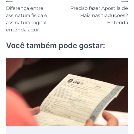
Navegação
⟵
⟶
Diferença entre
Preciso fazer Apostila de
de
assinatura física e
Haia nas traduções?
Post
assinatura digital:
Entenda
entenda aqui!
Você também pode gostar: