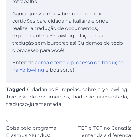
retrabalho.
Agora que você já sabe como corrigir
certidões para cidadania italiana e onde
realizar a tradução de documentos,
experimente a Yellowling e faça a sua
tradução sem burocracias! Cuidamos de todo
o processo para você!
Entenda
como é feito o processo de tradução
na Yellowling
e boa sorte!
Tagged
Cidadanias Europeias
,
sobre-a-yellowling
,
Tradução de documentos
,
Tradução juramentada
,
traducao-juramentada
Navegação
⟵
⟶
Bolsa pelo programa
TEF e TCF no Canadá:
de
Erasmus Mundus:
entenda a diferença