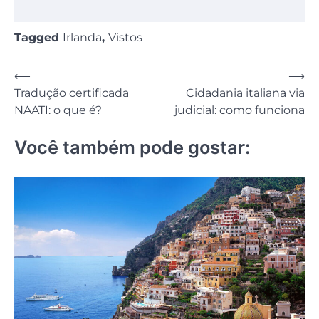
Tagged
Irlanda
,
Vistos
Navegação
⟵
⟶
Tradução certificada
Cidadania italiana via
de
NAATI: o que é?
judicial: como funciona
Post
Você também pode gostar: