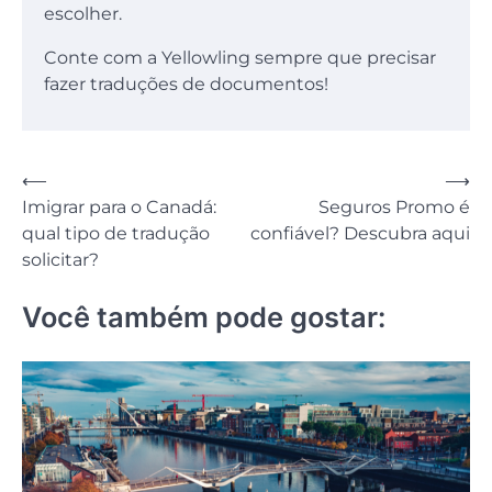
escolher.
Conte com a Yellowling sempre que precisar
fazer traduções de documentos!
Navegação
⟵
⟶
Imigrar para o Canadá:
Seguros Promo é
de
qual tipo de tradução
confiável? Descubra aqui
Post
solicitar?
Você também pode gostar: