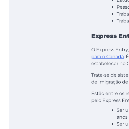
Estu
Pesso
Traba
Traba
Express En
O Express Entry
para o Canadá
. 
estabelecer no 
Trata-se de sist
de imigração de 
Estão entre os r
pelo Express Ent
Ser u
anos 
Ser u