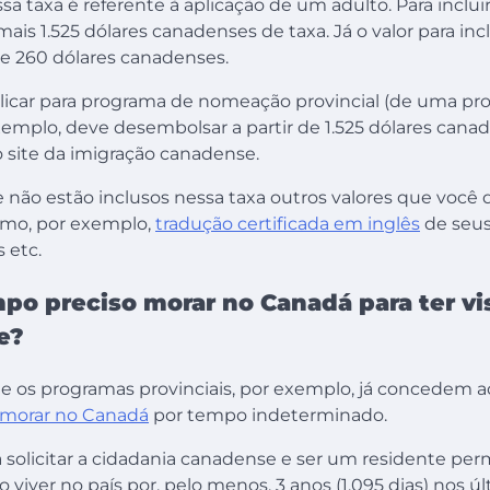
ssa taxa é referente à aplicação de um adulto. Para inclui
mais 1.525 dólares canadenses de taxa. Já o valor para incl
 260 dólares canadenses.
icar para programa de nomeação provincial (de uma pro
 exemplo, deve desembolsar a partir de 1.525 dólares cana
 site da imigração canadense.
 não estão inclusos nessa taxa outros valores que você 
omo, por exemplo,
tradução certificada em inglês
de seu
 etc.
po preciso morar no Canadá para ter vi
e?
 e os programas provinciais, por exemplo, já concedem a
morar no Canadá
por tempo indeterminado.
a solicitar a cidadania canadense e ser um residente p
o viver no país por, pelo menos, 3 anos (1.095 dias) nos ú