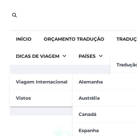
Skip
to
content
INÍCIO
ORÇAMENTO TRADUÇÃO
TRADUÇ
DICAS DE VIAGEM
PAÍSES
Traduçã
CANADÁ
Tradução
Viagem Internacional
Alemanha
Como se tornar um res
Tradução
Vistos
Austrália
Carolina Carvalho
7 de outubro de 2024
Apostila
Canadá
Espanha