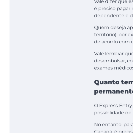
Vale dizer que e
é preciso pagar 
dependente é de
Quem deseja apl
território), por
de acordo com o
Vale lembrar que
desembolsar, c
exames médicos
Quanto tem
permanent
O Express Entry
possiblidade de
No entanto, par
Canadá, é precis