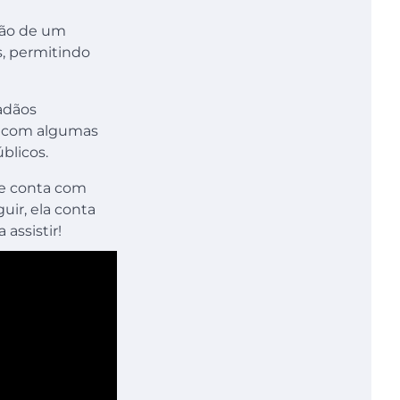
ação de um
s, permitindo
adãos
, com algumas
úblicos.
 e conta com
ir, ela conta
 assistir!