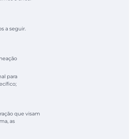
s a seguir.
omeação
al para
cífico;
igração que visam
ma, as