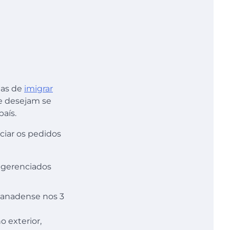
das de
imigrar
ue desejam se
aís.
ciar os pedidos
o gerenciados
 canadense nos 3
o exterior,