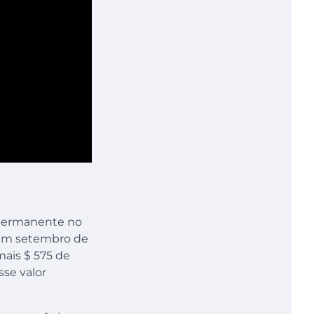
 permanente no
a em setembro de
ais $ 575 de
sse valor