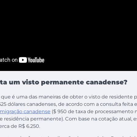
ta um visto permanente canadense?
, que é uma das maneiras de obter o visto de residente
.525 dólares canadenses, de acordo com a consulta feit
 imigração canadense
($ 950 de taxa de processamento m
de residência permanente). Com base na cotação atual, e
erca de R$ 6.250.