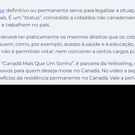
se
definitivo ou permanente serve para legalizar a situ
país. É um “status”, concedido a cidadãos não canadense
e trabalhem no país.
e deverá ter praticamente os mesmos direitos que os cid
uem, como, por exemplo, acesso à saúde e à educação
não é permitido votar, nem concorrer a certos cargos p
l “Canadá Mais Que Um Sonho”, é parceira da Yellowling,
sivos para quem deseja morar no Canadá. No vídeo a segu
efícios da residência permanente no Canadá. Vale a pena