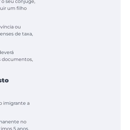
r o seu cônjuge,
uir um filho
víncia ou
denses de taxa,
deverá
s documentos,
sto
o imigrante a
ermanente no
ltimos 5 anos.