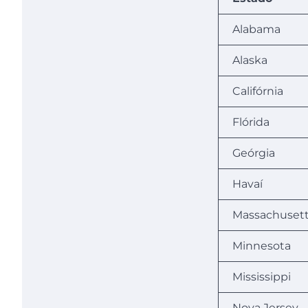
Alabama
Alaska
Califórnia
Flórida
Geórgia
Havaí
Massachuset
Minnesota
Mississippi
Nova Jersey