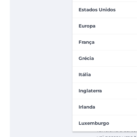
Estados Unidos
Europa
França
Grécia
Itália
Inglaterra
Irlanda
Muitas pessoas 
dirigir nos Esta
Luxemburgo
funciona a cart