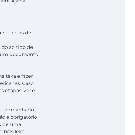
umentação a
el, contas de
ido ao tipo de
ber um documento
 taxa e fazer
ericanas. Caso
as etapas, você
re acompanhado
ão é obrigatório
io de uma
 brasileira