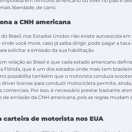
emporada em território americano ou viver no país e des
ais liberdade, de carro.
ona a CNH americana
do Brasil, nos Estados Unidos não existe autoescola em 
de você more, caso já saiba dirigir, pode pagar a taxa e
 solicitar a emissão da sua habilitação.
em relação ao Brasil é que cada estado americano define
Na Flórida, que é um dos estados onde mais tem brasileiro
arro possibilita também que o motorista conduza scooter
a driver license para conduzir motocicleta permite, ainda
 comerciais. Por isso, é necessário prestar bastante ate
sso de emissão da CNH americana, pois as regras mudam 
a carteira de motorista nos EUA