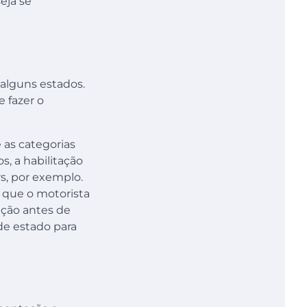
eja se
alguns estados.
 fazer o
 as categorias
s, a habilitação
s, por exemplo.
, que o motorista
nção antes de
de estado para