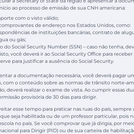
urar a Secretary of State da região e apresentar a doc
 início ao processo de emissão de sua CNH americana:
porte com o visto válido;
 comprovantes de endereço nos Estados Unidos, como:
spondências de instituições bancárias, contrato de alugu
água ou gás;
o do Social Security Number (SSN) – caso não tenha, dev
isto, você deverá ir ao Social Security Office para rece
erve para justificar a ausência do Social Security.
entar a documentação necessária, você deverá pagar uma
o, com o conteúdo sobre as normas de trânsito norte-am
ão, deverá realizar o exame de vista. Ao cumprir essas du
missão provisória de 30 dias para dirigir.
eitar esse tempo para praticar nas ruas do país, semp
ue seja habilitada ou de um professor particular, pois n
scola no país. Se você comprovar que já dirigia, por me
cional para Dirigir (PID) ou de sua carteira de habilitação