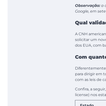
Observação:
a 
Google, em set
Qual valida
A CNH americana
solicitar um nov
dos EUA, com ba
Com quantos
Diferentemente 
para dirigir em 
com as leis de c
Confira, a segui
license) nos es
Estado