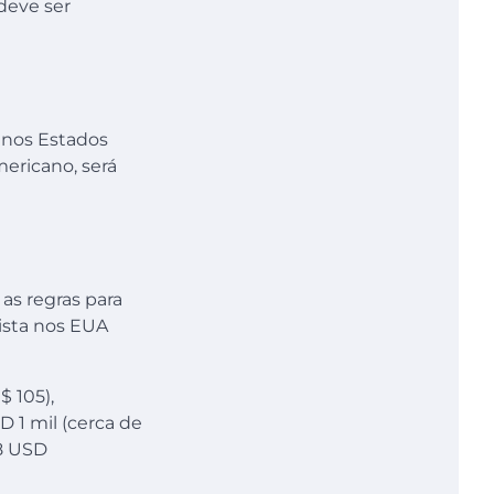
deve ser
s nos Estados
mericano, será
 as regras para
rista nos EUA
 105),
 1 mil (cerca de
48 USD