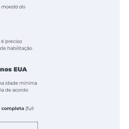
de moeda do
 é preciso
 de habilitação
 nos EUA
uma idade mínima
ria de acordo
o completa
(full