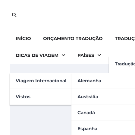
Skip
to
content
INÍCIO
ORÇAMENTO TRADUÇÃO
TRADUÇ
DICAS DE VIAGEM
PAÍSES
Traduçã
ESTADOS UNIDOS
GERAL
MORAR NO EXTERIOR
VIAGEM
Tradução
Viagem Internacional
Alemanha
CNH americana: saiba c
Tradução
Vistos
Austrália
Carolina Carvalho
20 de outubro de 2022
Apostila
Canadá
Espanha