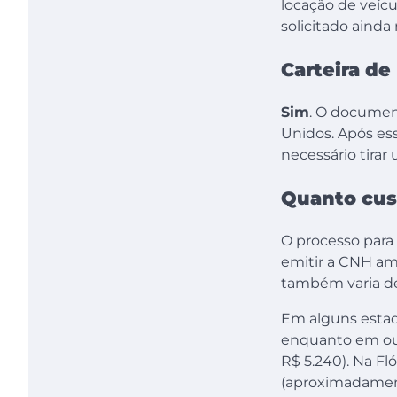
locação de veíc
solicitado ainda
Carteira de
Sim
. O document
Unidos. Após ess
necessário tirar
Quanto cust
O processo para 
emitir a CNH ame
também varia de
Em alguns estad
enquanto em out
R$ 5.240). Na Fl
(aproximadamen