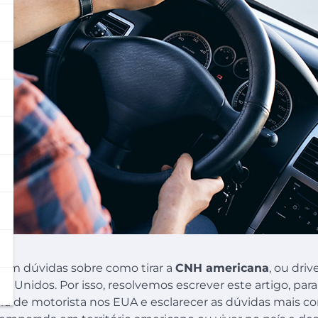
têm dúvidas sobre como tirar a
CNH americana
, ou driv
dos Unidos. Por isso, resolvemos escrever este artigo, par
eira de motorista nos EUA e esclarecer as dúvidas mais