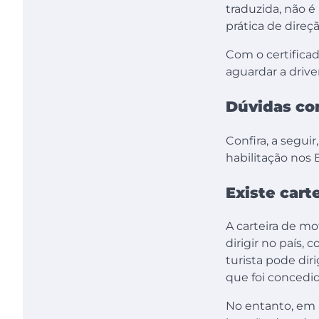
traduzida, não é
prática de direçã
Com o certificad
aguardar a drive
Dúvidas co
Confira, a segui
habilitação nos
Existe cart
A carteira de mo
dirigir no país,
turista pode di
que foi concedid
No entanto, em 