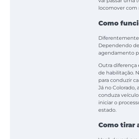
vai passar uma t
locomover com m
Como funci
Diferentemente 
Dependendo de on
agendamento para
Outra diferença 
de habilitação. 
para conduzir c
Já no Colorado, 
conduza veículos
iniciar o proce
estado.
Como tirar 