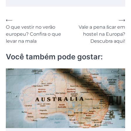
Navegação
⟵
⟶
O que vestir no verão
Vale a pena ﬁcar em
de
europeu? Confira o que
hostel na Europa?
Post
levar na mala
Descubra aqui!
Você também pode gostar: