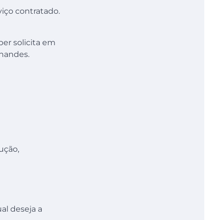
viço contratado.
er solicita em
rnandes.
ução,
al deseja a