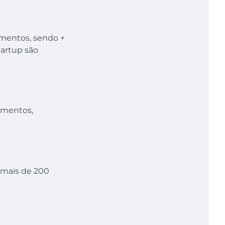
umentos, sendo +
tartup são
cumentos,
 mais de 200