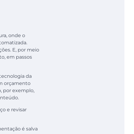
ura, onde o
utomatizada.
ções. E, por meio
to, em passos
tecnologia da
um orçamento
o, por exemplo,
onteúdo.
ço e revisar
mentação é salva