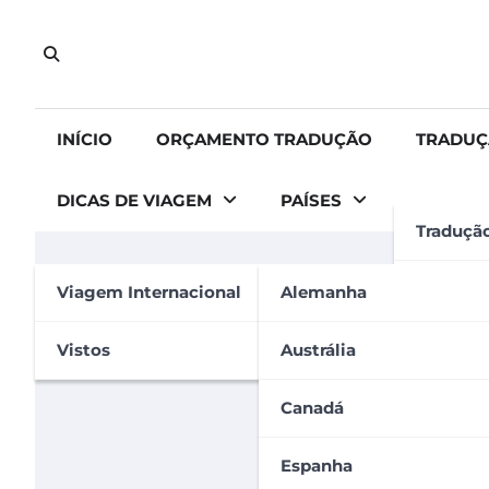
Skip
to
content
INÍCIO
ORÇAMENTO TRADUÇÃO
TRADUÇ
DICAS DE VIAGEM
PAÍSES
Traduçã
GERAL
Tradução
Viagem Internacional
Alemanha
Como é feito o process
Tradução
Vistos
Austrália
Carolina Carvalho
28 de setembro de 2023
Apostila
Canadá
Espanha