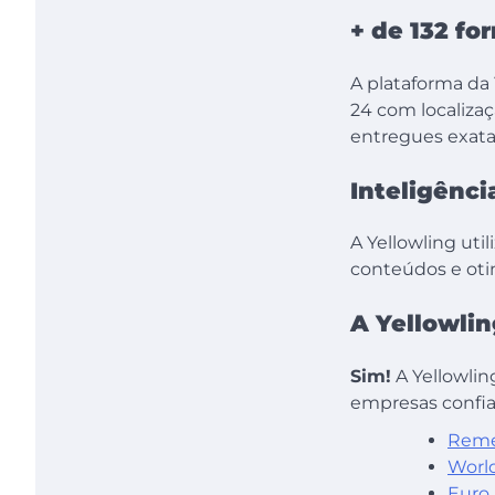
+ de 132 fo
A plataforma da
24 com localizaç
entregues exata
Inteligência
A Yellowling util
conteúdos e otim
A Yellowlin
Sim!
A Yellowlin
empresas confia
Reme
Worl
Euro 