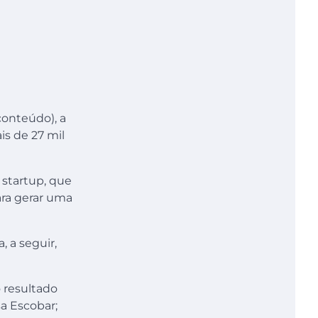
conteúdo), a
is de 27 mil
a startup, que
ara gerar uma
, a seguir,
o resultado
sa Escobar;