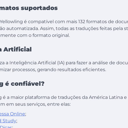
rmatos suportados
 Yellowling é compatível com mais 132 formatos de doc
ão automatizada. Assim, todas as traduções feitas pela s
mente com o formato original.
 Artificial
iza a Inteligência Artificial (IA) para fazer a análise de do
izar processos, gerando resultados eficientes.
g é confiável?
g é a maior plataforma de traduções da América Latina e
m em seus serviços, entre elas:
ssa Online
;
d Study
;
Dicas
;