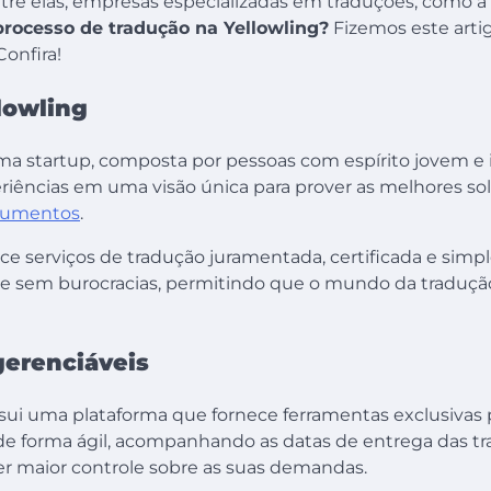
re elas, empresas especializadas em traduções, como a Y
processo de tradução na Yellowling?
Fizemos este artig
Confira!
lowling
uma startup, composta por pessoas com espírito jovem e
iências em uma visão única para prover as melhores s
cumentos
.
e serviços de tradução juramentada, certificada e simpl
e e sem burocracias, permitindo que o mundo da tradução
gerenciáveis
ssui uma plataforma que fornece ferramentas exclusivas 
de forma ágil, acompanhando as datas de entrega das t
 ter maior controle sobre as suas demandas.