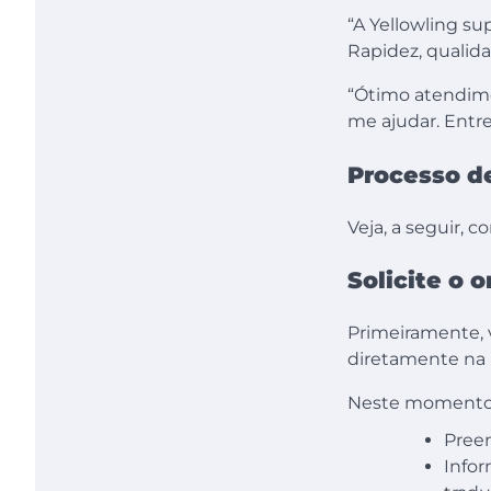
“A Yellowling su
Rapidez, qualida
“Ótimo atendime
me ajudar. Entre
Processo de
Veja, a seguir, 
Solicite o
Primeiramente, v
diretamente na 
Neste momento, 
Preen
Infor