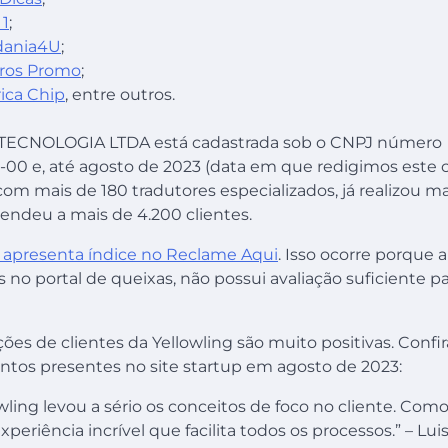
 1
;
dania4U
;
ros Promo
;
ica Chip
, entre outros.
ECNOLOGIA LTDA está cadastrada sob o CNPJ número
-00 e, até agosto de 2023 (data em que redigimos este 
m mais de 180 tradutores especializados, já realizou ma
tendeu a mais de 4.200 clientes.
o apresenta índice no Reclame Aqui
. Isso ocorre porque 
s no portal de queixas, não possui avaliação suficiente p
ões de clientes da Yellowling são muito positivas. Confira
tos presentes no site startup em agosto de 2023:
wling levou a sério os conceitos de foco no cliente. Com
eriência incrível que facilita todos os processos.” – Lui