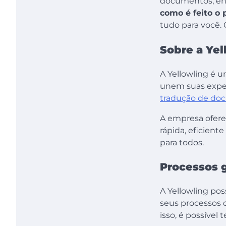
documentos, ent
como é feito o 
tudo para você. 
Sobre a Yel
A Yellowling é 
unem suas exper
tradução de do
A empresa oferec
rápida, eficient
para todos.
Processos 
A Yellowling po
seus processos 
isso, é possível