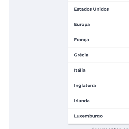
Estados Unidos
Europa
França
Grécia
Itália
Inglaterra
Irlanda
É necessário faz
fazer um interc
Luxemburgo
onde fazer. Atua