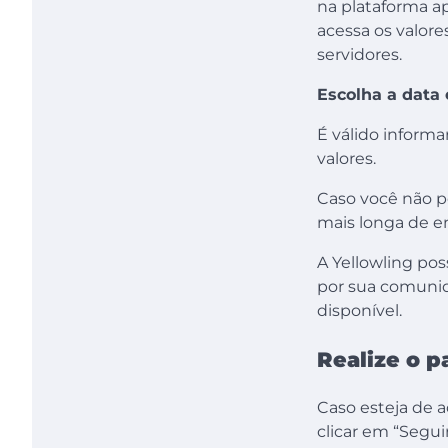
na plataforma ap
acessa os valor
servidores.
Escolha a data
É válido inform
valores.
Caso você não p
mais longa de en
A Yellowling pos
por sua comunid
disponível.
Realize o 
Caso esteja de 
clicar em “Segu