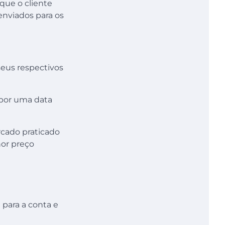
 que o cliente
nviados para os
seus respectivos
 por uma data
rcado praticado
or preço
 para a conta e