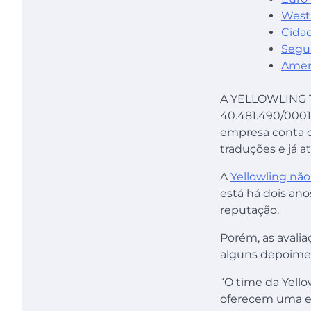
West
Cida
Segu
Amer
A YELLOWLING T
40.481.490/0001
empresa conta co
traduções e já a
A
Yellowling nã
está há dois ano
reputação.
Porém, as avaliaç
alguns depoimen
“O time da Yello
oferecem uma exp