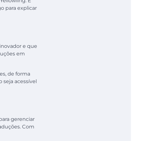
ellowling. E
o para explicar
 inovador e que
oluções em
es, de forma
 seja acessível
para gerenciar
raduções. Com