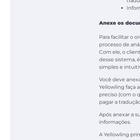
tradu
Infor
Anexe os doc
Para facilitar o
processo de anál
Com ele, o clien
desse sistema, 
simples e intuiti
Você deve anexa
Yellowling faç
preciso (com o q
pagar a traduçã
Após anexar a su
informações.
A Yellowling pri