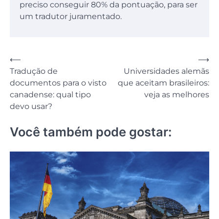
preciso conseguir 80% da pontuação, para ser
um tradutor juramentado.
Navegação
⟵
⟶
Tradução de
Universidades alemãs
de
documentos para o visto
que aceitam brasileiros:
Post
canadense: qual tipo
veja as melhores
devo usar?
Você também pode gostar: