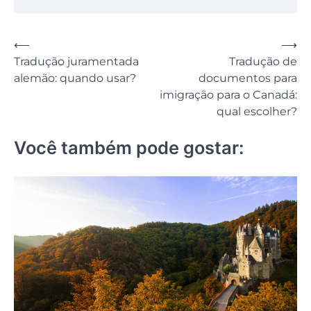
Navegação
⟵
⟶
Tradução juramentada
Tradução de
de
alemão: quando usar?
documentos para
Post
imigração para o Canadá:
qual escolher?
Você também pode gostar: