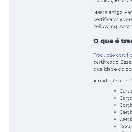
habilitação etc.
Neste artigo, va
certificado e qu
Yellowling. Aco
O que é tra
Tradução certifi
certificado. Ess
qualidade do do
A tradução cert
Carte
Carte
Certi
Cert
Certi
Docu