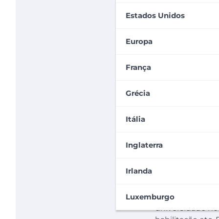
Estados Unidos
Europa
França
Grécia
Itália
Inglaterra
Irlanda
Muitas vezes, d
de destino, como
Luxemburgo
universidade no 