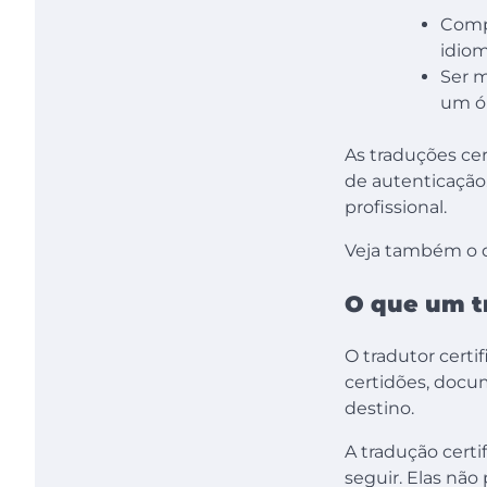
Compr
idiom
Ser m
um ór
As traduções cer
de autenticação
profissional.
Veja também o 
O que um tr
O tradutor certif
certidões, docum
destino.
A tradução certi
seguir. Elas nã