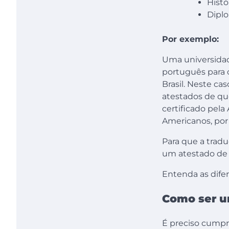
Histó
Dipl
Por exemplo:
Uma universidade
português para 
Brasil. Neste c
atestados de qu
certificado pela
Americanos, por
Para que a tradu
um atestado de c
Entenda as dife
Como ser um
É preciso cumpri