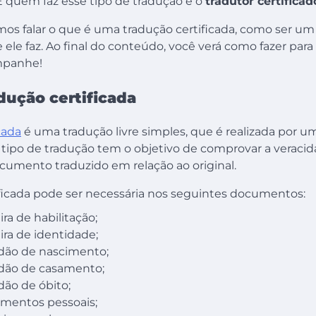
 E quem faz esse tipo de tradução é o
tradutor certificad
mos falar o que é uma tradução certificada, como ser um
e ele faz. Ao final do conteúdo, você verá como fazer para
mpanhe!
dução certificada
cada
é uma tradução livre simples, que é realizada por u
e tipo de tradução tem o objetivo de comprovar a veracid
cumento traduzido em relação ao original.
ificada pode ser necessária nos seguintes documentos:
ira de habilitação;
ira de identidade;
dão de nascimento;
idão de casamento;
dão de óbito;
mentos pessoais;