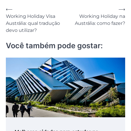
Navegação
⟵
⟶
Working Holiday Visa
Working Holiday na
de
Austrália: qual tradução
Austrália: como fazer?
Post
devo utilizar?
Você também pode gostar: