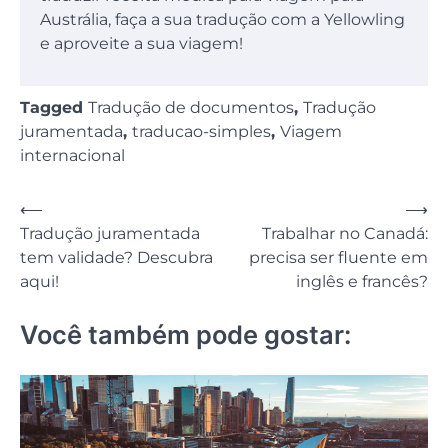
Austrália, faça a sua tradução com a Yellowling
e aproveite a sua viagem!
Tagged
Tradução de documentos
,
Tradução
juramentada
,
traducao-simples
,
Viagem
internacional
Navegação
⟵
⟶
Tradução juramentada
Trabalhar no Canadá:
de
tem validade? Descubra
precisa ser fluente em
Post
aqui!
inglês e francês?
Você também pode gostar: